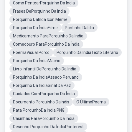
Como PentearPorquinho Da India
Frases DePorquinho Da India
Porquinho DaInda Icon Meme
Porquinho Da ÍndiaFilme
Pontinho DaIdia
Medicamento ParaPorquinho Da India
Comedouro ParaPorquinho Da Índia
PoemaVisual Porco
Porquinho Da IndiaTexto Literario
Porquinho Da ÍndiaMacho
Livro Infantil DePorquinho Da India
Porquinho Da IndiaAssado Peruano
Porquinho Da IndiaSinal Da Paz
Cuidados ComPorquinho Da Índia
Documento Porquinho DaIndis
O ÚltimoPoema
Pata PorqunhoDa India PNG
Casinhas ParaPorquinho Da India
Desenho Porquinho Da ÍndiaPrinterest