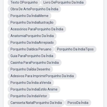
Texto OPorquinho
Livro DePorquinho Da India
Obra De ArtePorquinho Da Índia
Porquinho Da ÍndiaMeme
Porquinho Da IndiaIlustração
Acessórios ParaPorquinho Da Índia
AnatomiaPorquinho Da Índia
Porquinho Da IndiaArrepiado
Porquinho DaIdica Peruano
Porquinho Da IndiaTipos
Guia ParaPorquinho Da Índia
Casinha ParaPorquinho Da India
Porquinho DaÍdia Desenho
Adesivos Para ImprimirPorquinho Da India
Porquinho Da Índia aVenda
Porquinho Da IndiaEstilo Anime
Porquinho Da IndiaVetor
Camiseta NatalPorquinho Da India
PorcoDa Índia