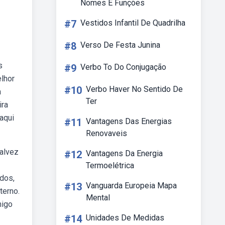
Nomes E Funções
#7
Vestidos Infantil De Quadrilha
#8
Verso De Festa Junina
s
#9
Verbo To Do Conjugação
lhor
#10
Verbo Haver No Sentido De
a
Ter
ira
aqui
#11
Vantagens Das Energias
Renovaveis
talvez
#12
Vantagens Da Energia
Termoelétrica
dos,
#13
Vanguarda Europeia Mapa
terno.
Mental
migo
#14
Unidades De Medidas