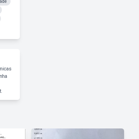
zade
cnicas
inha
.