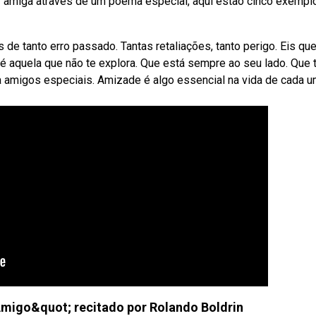
r amiga através de um poema especial, aqui estão cinco exempl
e tanto erro passado. Tantas retaliações, tanto perigo. Eis qu
é aquela que não te explora. Que está sempre ao seu lado. Que 
 amigos especiais. Amizade é algo essencial na vida de cada u
igo&quot; recitado por Rolando Boldrin