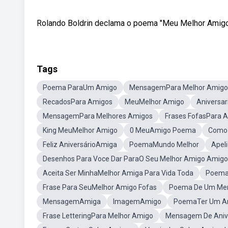
Rolando Boldrin declama o poema "Meu Melhor Amigo"
Tags
Poema ParaUm Amigo
MensagemPara Melhor Amigo
RecadosPara Amigos
MeuMelhor Amigo
Aniversa
MensagemPara Melhores Amigos
Frases FofasPara 
King MeuMelhor Amigo
0 MeuAmigo Poema
Como
Feliz AniversárioAmiga
PoemaMundo Melhor
Apel
Desenhos Para Voce Dar ParaO Seu Melhor Amigo Amig
Aceita Ser MinhaMelhor Amiga Para Vida Toda
Poema
Frase Para SeuMelhor Amigo Fofas
Poema De Um Men
MensagemAmiga
ImagemAmigo
PoemaTer Um A
Frase LetteringPara Melhor Amigo
Mensagem De Anive