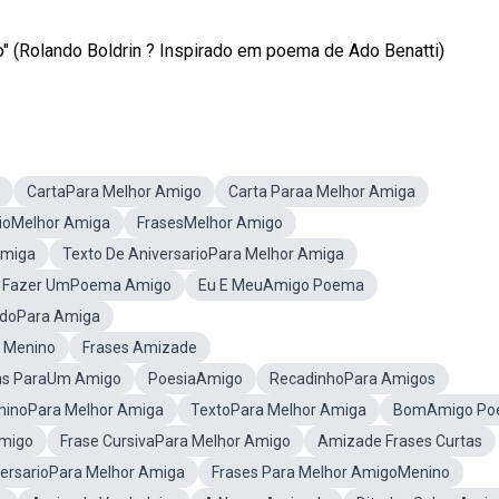
 (Rolando Boldrin ? Inspirado em poema de Ado Benatti)
CartaPara Melhor Amigo
Carta Paraa Melhor Amiga
rioMelhor Amiga
FrasesMelhor Amigo
Amiga
Texto De AniversarioPara Melhor Amiga
 Fazer UmPoema Amigo
Eu E MeuAmigo Poema
idoPara Amiga
o Menino
Frases Amizade
s ParaUm Amigo
PoesiaAmigo
RecadinhoPara Amigos
inoPara Melhor Amiga
TextoPara Melhor Amiga
BomAmigo P
migo
Frase CursivaPara Melhor Amigo
Amizade Frases Curtas
rsarioPara Melhor Amiga
Frases Para Melhor AmigoMenino