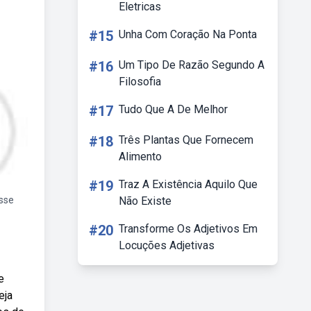
Eletricas
#15
Unha Com Coração Na Ponta
#16
Um Tipo De Razão Segundo A
Filosofia
#17
Tudo Que A De Melhor
#18
Três Plantas Que Fornecem
Alimento
#19
Traz A Existência Aquilo Que
sse
Não Existe
#20
Transforme Os Adjetivos Em
Locuções Adjetivas
e
eja