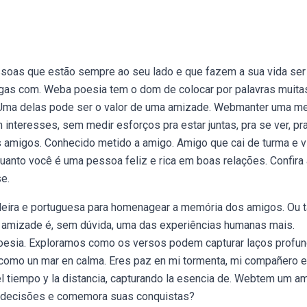
oas que estão sempre ao seu lado e que fazem a sua vida ser
gas com. Weba poesia tem o dom de colocar por palavras muita
Uma delas pode ser o valor de uma amizade. Webmanter uma me
m interesses, sem medir esforços pra estar juntas, pra se ver, pr
amigos. Conhecido metido a amigo. Amigo que cai de turma e v
anto você é uma pessoa feliz e rica em boas relações. Confira 
e.
leira e portuguesa para homenagear a memória dos amigos. Ou 
 amizade é, sem dúvida, uma das experiências humanas mais.
oesia. Exploramos como os versos podem capturar laços profun
mo un mar en calma. Eres paz en mi tormenta, mi compañero e
 tiempo y la distancia, capturando la esencia de. Webtem um a
s decisões e comemora suas conquistas?