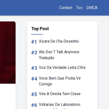
Contact
Tos
DMCA
Top Post
#1
Xicara De Cha Desenho
#2
We Don T Talk Anymore
Tradução
#3
Voz Da Verdade Letra Cifra
#4
Voce Bem Que Podia Vir
Comigo
#5
Vire A Direita Tem Crase
#6
Vidrarias De Laboratorio