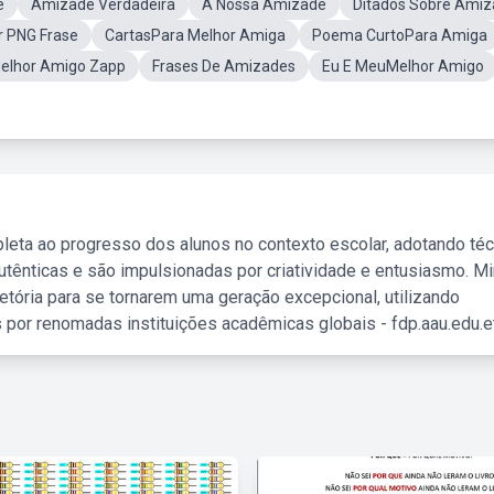
e
Amizade Verdadeira
A Nossa Amizade
Ditados Sobre Ami
 PNG Frase
CartasPara Melhor Amiga
Poema CurtoPara Amiga
elhor Amigo Zapp
Frases De Amizades
Eu E MeuMelhor Amigo
leta ao progresso dos alunos no contexto escolar, adotando té
tênticas e são impulsionadas por criatividade e entusiasmo. M
etória para se tornarem uma geração excepcional, utilizando
 por renomadas instituições acadêmicas globais - fdp.aau.edu.et