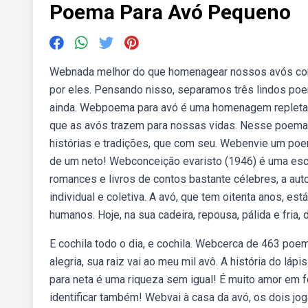
Poema Para Avó Pequeno
Webnada melhor do que homenagear nossos avós com 
por eles. Pensando nisso, separamos três lindos poe
ainda. Webpoema para avó é uma homenagem repleta de
que as avós trazem para nossas vidas. Nesse poema, a
histórias e tradições, que com seu. Webenvie um poe
de um neto! Webconceição evaristo (1946) é uma escr
romances e livros de contos bastante célebres, a au
individual e coletiva. A avó, que tem oitenta anos, es
humanos. Hoje, na sua cadeira, repousa, pálida e fria, 
E cochila todo o dia, e cochila. Webcerca de 463 poe
alegria, sua raiz vai ao meu mil avô. A história do l
para neta é uma riqueza sem igual! É muito amor em f
identificar também! Webvai à casa da avó, os dois j