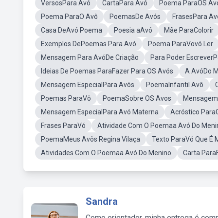
VersosPara Avó
CartaPara Avó
Poema ParaOS Av
Poema ParaO Avô
PoemasDe Avós
FrasesPara Av
Casa DeAvó Poema
Poesia aAvó
Mãe ParaColorir
Exemplos DePoemas Para Avó
Poema ParaVovó Ler
Mensagem Para AvóDe Criação
Para Poder EscreverP
Ideias De Poemas ParaFazer Para OS Avós
A AvóDo M
Mensagem EspecialPara Avós
PoemaInfantil Avô
Poemas ParaVô
PoemaSobre OS Avos
Mensagem 
Mensagem EspecialPara Avó Materna
Acróstico Para
Frases ParaVó
Atividade Com O Poemaa Avó Do Meni
PoemaMeus Avôs Regina Vilaça
Texto ParaVó Que É 
Atividades Com O Poemaa Avó Do Menino
Carta Para
Sandra
Como orientador, minha entrega é comp