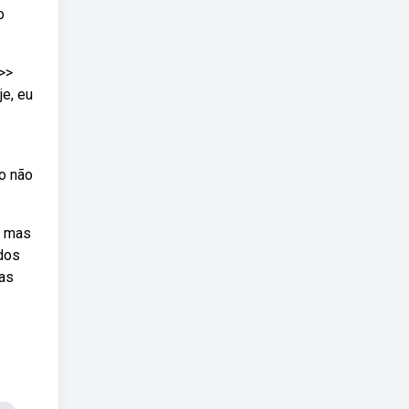
o
>>
e, eu
o não
, mas
dos
as