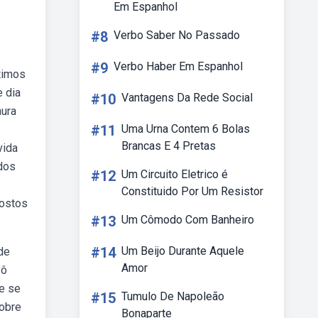
Em Espanhol
#8
Verbo Saber No Passado
#9
Verbo Haber Em Espanhol
timos
 dia
#10
Vantagens Da Rede Social
nura
#11
Uma Urna Contem 6 Bolas
Brancas E 4 Pretas
vida
dos
#12
Um Circuito Eletrico é
Constituido Por Um Resistor
gostos
#13
Um Cômodo Com Banheiro
#14
Um Beijo Durante Aquele
de
Amor
vô
 e se
#15
Tumulo De Napoleão
sobre
Bonaparte