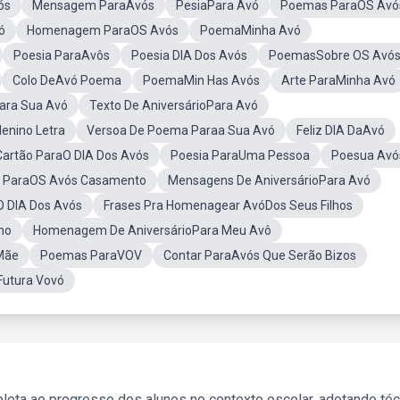
ós
Mensagem ParaAvós
PesiaPara Avó
Poemas ParaOS Avó
ó
Homenagem ParaOS Avós
PoemaMinha Avó
Poesia ParaAvôs
Poesia DIA Dos Avós
PoemasSobre OS Avó
Colo DeAvó Poema
PoemaMin Has Avós
Arte ParaMinha Avó
ara Sua Avó
Texto De AniversárioPara Avó
enino Letra
Versoa De Poema Paraa Sua Avó
Feliz DIA DaAvó
Cartão ParaO DIA Dos Avós
Poesia ParaUma Pessoa
Poesua Avó
ParaOS Avós Casamento
Mensagens De AniversárioPara Avó
O DIA Dos Avós
Frases Pra Homenagear AvóDos Seus Filhos
no
Homenagem De AniversárioPara Meu Avô
Mãe
Poemas ParaVOV
Contar ParaAvós Que Serão Bizos
Futura Vovó
leta ao progresso dos alunos no contexto escolar, adotando té