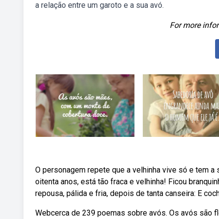
a relação entre um garoto e a sua avó.
For more infor
O personagem repete que a velhinha vive só e tem a s
oitenta anos, está tão fraca e velhinha! Ficou branqu
repousa, pálida e fria, depois de tanta canseira: E cochi
Webcerca de 239 poemas sobre avós. Os avós são flor