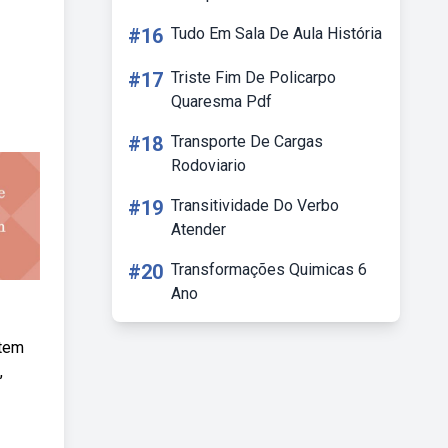
#16
Tudo Em Sala De Aula História
#17
Triste Fim De Policarpo
Quaresma Pdf
#18
Transporte De Cargas
Rodoviario
#19
Transitividade Do Verbo
Atender
#20
Transformações Quimicas 6
Ano
 tem
,