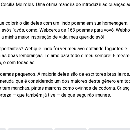
Cecília Meireles. Uma ótima maneira de introduzir as crianças a
que colorir o dia deles com um lindo poema em sua homenagem. 
os avós “avós, como. Webcerca de 163 poemas para vovó. Webhoj
 a minha maior inspiração de vida, meu querido avô!
mportantes? Webque lindo foi ver meu avô soltando foguetes e
ra as boas lembranças. Te amo para todo o meu sempre! E mesm
, e com todas as.
oemas pequenos. A maioria deles são de escritores brasileiros
o neruda, que é considerado um dos maiores deste gênero em to
 tem manchas, pintas marrons como ovinhos de codorna. Crianç
rteza — que também já tive — de que seguirão imunes.