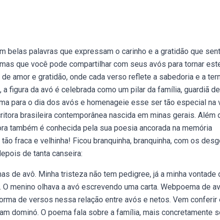
belas palavras que expressam o carinho e a gratidão que sen
mas que você pode compartilhar com seus avós para tornar este
 amor e gratidão, onde cada verso reflete a sabedoria e a ter
 figura da avó é celebrada como um pilar da família, guardiã de
ma para o dia dos avós e homenageie esse ser tão especial na 
itora brasileira contemporânea nascida em minas gerais. Além 
tora também é conhecida pela sua poesia ancorada na memória
tá tão fraca e velhinha! Ficou branquinha, branquinha, com os des
depois de tanta canseira:
mas de avô. Minha tristeza não tem pedigree, já a minha vontade 
ápis. O menino olhava a avó escrevendo uma carta. Webpoema de a
orma de versos nessa relação entre avós e netos. Vem conferir
ogam dominó. O poema fala sobre a família, mais concretamente 