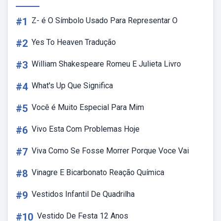
#1
Z- é O Símbolo Usado Para Representar O
#2
Yes To Heaven Tradução
#3
William Shakespeare Romeu E Julieta Livro
#4
What's Up Que Significa
#5
Você é Muito Especial Para Mim
#6
Vivo Esta Com Problemas Hoje
#7
Viva Como Se Fosse Morrer Porque Voce Vai
#8
Vinagre E Bicarbonato Reação Química
#9
Vestidos Infantil De Quadrilha
#10
Vestido De Festa 12 Anos