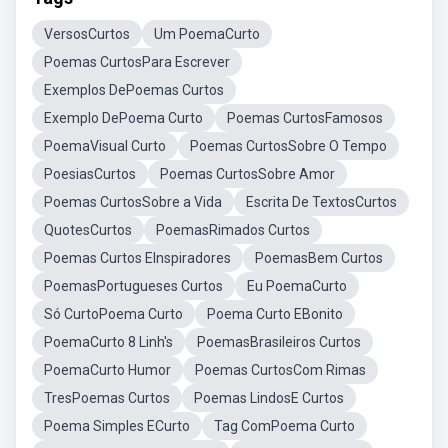
VersosCurtos
Um PoemaCurto
Poemas CurtosPara Escrever
Exemplos DePoemas Curtos
Exemplo DePoema Curto
Poemas CurtosFamosos
PoemaVisual Curto
Poemas CurtosSobre O Tempo
PoesiasCurtos
Poemas CurtosSobre Amor
Poemas CurtosSobre a Vida
Escrita De TextosCurtos
QuotesCurtos
PoemasRimados Curtos
Poemas Curtos EInspiradores
PoemasBem Curtos
PoemasPortugueses Curtos
Eu PoemaCurto
Só CurtoPoema Curto
Poema Curto EBonito
PoemaCurto 8 Linh's
PoemasBrasileiros Curtos
PoemaCurto Humor
Poemas CurtosCom Rimas
TresPoemas Curtos
Poemas LindosE Curtos
Poema Simples ECurto
Tag ComPoema Curto