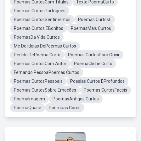
Poemas CurtosCom Titulos
Texto PoemaCurto
Poemas CurtosPortugues
Poemas CurtosSentimentos
Poemas CurtosL
Poemas Curtos EBonitos
PoemasMais Curtos
PoemasDa Vida Curtos
Me De Ideias DePoemas Curtos
Pedido DePoema Curto
Poemas CurtosPara Ouvir
Poemas CurtosCom Autor
PoemaClichê Curto
Fernando PessoaPoemas Curtos
Poemas CurtosPessoais
Poesias Curtos EProfundos
Poemas CurtosSobre Emoções
Poemas CurtosFaceis
PoemaImagem
PoemasAntigos Curtos
PoemaQuase
Poemaas Cores