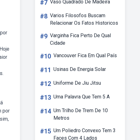
#7
Vaso Quadrado De Madeira
#8
Varios Filosofos Buscam
Relacionar Os Fatos Historicos
 por
#9
Varginha Fica Perto De Qual
Cidade
 Hoje
#10
Vancouver Fica Em Qual País
aior
#11
Usinas De Energia Solar
s.
#12
Uniforme De Jiu Jitsu
#13
Uma Palavra Que Tem 5 A
tá
#14
Um Trilho De Trem De 10
m por
Metros
sim,
#15
Um Poliedro Convexo Tem 3
Faces Com 4 Lados