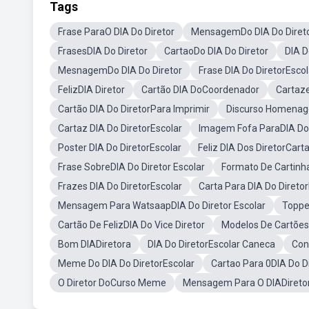
Tags
Frase ParaO DIA Do Diretor
MensagemDo DIA Do Diret
FrasesDIA Do Diretor
CartaoDo DIA Do Diretor
DIA D
MesnagemDo DIA Do Diretor
Frase DIA Do DiretorEscol
FelizDIA Diretor
Cartão DIA DoCoordenador
Cartaze
Cartão DIA Do DiretorPara Imprimir
Discurso Homenag
Cartaz DIA Do DiretorEscolar
Imagem Fofa ParaDIA Do 
Poster DIA Do DiretorEscolar
Feliz DIA Dos DiretorCart
Frase SobreDIA Do Diretor Escolar
Formato De Cartinha
Frazes DIA Do DiretorEscolar
Carta Para DIA Do Direto
Mensagem Para WatsaapDIA Do Diretor Escolar
Toppe
Cartão De FelizDIA Do Vice Diretor
Modelos De CartõesD
Bom DIADiretora
DIA Do DiretorEscolar Caneca
Con
Meme Do DIA Do DiretorEscolar
Cartao Para 0DIA Do D
O Diretor DoCurso Meme
Mensagem Para O DIADireto