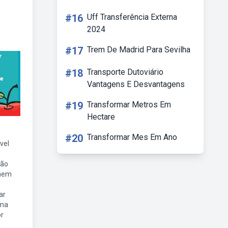
#16
Uff Transferência Externa
2024
#17
Trem De Madrid Para Sevilha
#18
Transporte Dutoviário
Vantagens E Desvantagens
#19
Transformar Metros Em
Hectare
#20
Transformar Mes Em Ano
vel
ção
lhem
ar
rma
r