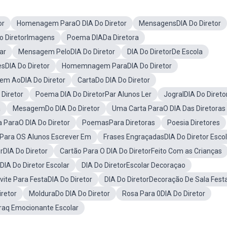
or
Homenagem ParaO DIA Do Diretor
MensagensDIA Do Diretor
o DiretorImagens
Poema DIADa Diretora
ar
Mensagem PeloDIA Do Diretor
DIA Do DiretorDe Escola
sDIA Do Diretor
Homemnagem ParaDIA Do Diretor
em AoDIA Do Diretor
CartaDo DIA Do Diretor
Diretor
Poema DIA Do DiretorPar Alunos Ler
JogralDIA Do Direto
a
MesagemDo DIA Do Diretor
Uma Carta ParaO DIA Das Diretoras
 ParaO DIA Do Diretor
PoemasPara Diretoras
Poesia Diretores
rPara OS Alunos Escrever Em
Frases EngraçadasDIA Do Diretor Escol
rDIA Do Diretor
Cartão Para O DIA Do DiretorFeito Com as Crianças
IA Do Diretor Escolar
DIA Do DiretorEscolar Decoraçao
vite Para FestaDIA Do Diretor
DIA Do DiretorDecoração De Sala Fest
iretor
MolduraDo DIA Do Diretor
Rosa Para 0DIA Do Diretor
raq Emocionante Escolar