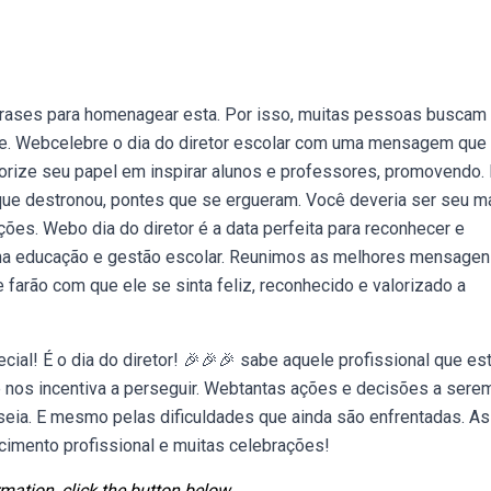
rases para homenagear esta. Por isso, muitas pessoas buscam
e. Webcelebre o dia do diretor escolar com uma mensagem que
lorize seu papel em inspirar alunos e professores, promovendo.
s que destronou, pontes que se ergueram. Você deveria ser seu m
ões. Webo dia do diretor é a data perfeita para reconhecer e
a educação e gestão escolar. Reunimos as melhores mensagen
farão com que ele se sinta feliz, reconhecido e valorizado a
cial! É o dia do diretor! 🎉🎉🎉 sabe aquele profissional que es
e nos incentiva a perseguir. Webtantas ações e decisões a sere
eia. E mesmo pelas dificuldades que ainda são enfrentadas. As
mento profissional e muitas celebrações!
mation, click the button below.