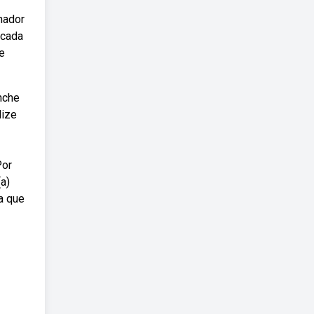
nador
 cada
e
nche
lize
Por
a)
a que