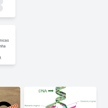
s
cnicas
inha
.