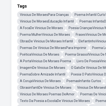
Tags
Vinicius De MoraesPara Crianças
Poema Infantil Curto
Vinicius De MoraesEducação Infantil
Poemas InfantisD
A FocaDe Vinicius De Moraes
Poesia CriançasVinicius
Poema MulherVinicius De Moraes
FrasesVinicius De M
ObrasDe Vinicius De Moraes Infantil
ElefantinhoVinici
Poemas De Vinicius De MoraesPara Imprimir
Poema Le
PoéticaVinicius De Moraes
Poema GirassolVinicius De
A PortaVinicius De Moraes Poema
Livro De PoesiaVini
ImagemDe Vinicius De Moraes
O GatoDe Vinicius De 
PoemaSobre Amizade Infantil
Poesia O PatoVinicius 
A CorujaVinicius De Moraes
PoemasInfantis Curtos
ObrasinfantiDe Vinicius De Moraes
Vinicius De Moraes
Vinicius De Moraes Poemas DeAmor
Poemas De Vinici
Texto Da Poesia a EscolaDe Vinicius De Moraes
Poemas