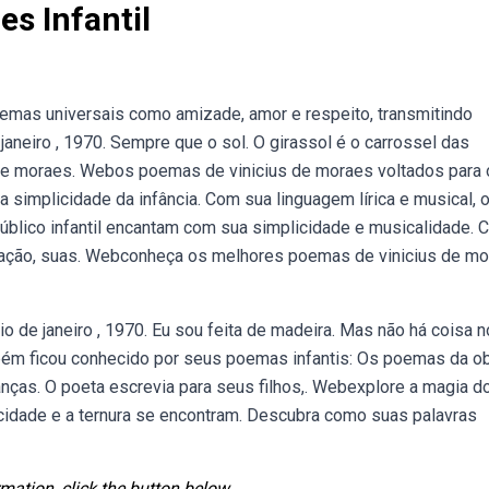
s Infantil
emas universais como amizade, amor e respeito, transmitindo
janeiro , 1970. Sempre que o sol. O girassol é o carrossel das
 de moraes. Webos poemas de vinicius de moraes voltados para 
a simplicidade da infância. Com sua linguagem lírica e musical, 
blico infantil encantam com sua simplicidade e musicalidade. 
nação, suas. Webconheça os melhores poemas de vinicius de m
io de janeiro , 1970. Eu sou feita de madeira. Mas não há coisa n
bém ficou conhecido por seus poemas infantis: Os poemas da ob
anças. O poeta escrevia para seus filhos,. Webexplore a magia d
icidade e a ternura se encontram. Descubra como suas palavras
mation, click the button below.