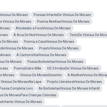
Vinicius De Moraes
Poesias InfantisDe Vinicius De Moraes
e Vinicius De Moraes
Poema AbelhasVinicius De Moraes
 Moraes
Atividades a FocaVinicius De Moraes
oraes
A Arca De NoéVinicius De Moraes
TextoDe Vinicius De Mor
us De Moraes
Poema a CasaVinicius De Moraes
ãoVinicius De Moraes
ProjetoVinicius De Moraes
 Moraes
A CachorrinhaVinicius De Moraes
cius De Moraes
Poesia BorboletasVinicius De Moraes
Moraes
PoemaSobre Mãe
OS 3 IrmãosDe Vinicius De Moraes
De Moraes
Vinicius De MoraesDesenho
A AbelhaVinicius De Mora
Vinicius De MoraesNa Lapa
Projeto LiteraturaVinicius De Moraes
Poesia Completa Livro
As BorboletasVinicius De Moraes Infantil
us De MoraesPara Crianças Coloridas
Infantis Vinicus De Moraes