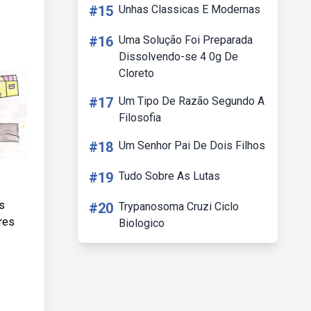
#15
Unhas Classicas E Modernas
#16
Uma Solução Foi Preparada
Dissolvendo-se 4 0g De
Cloreto
#17
Um Tipo De Razão Segundo A
Filosofia
#18
Um Senhor Pai De Dois Filhos
#19
Tudo Sobre As Lutas
s
#20
Trypanosoma Cruzi Ciclo
res
Biologico