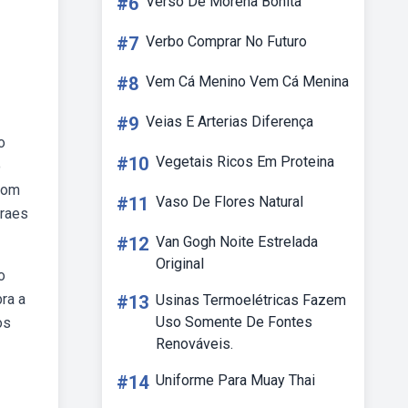
#6
Verso De Morena Bonita
#7
Verbo Comprar No Futuro
#8
Vem Cá Menino Vem Cá Menina
#9
Veias E Arterias Diferença
o
#10
Vegetais Ricos Em Proteina
o
Com
#11
Vaso De Flores Natural
oraes
#12
Van Gogh Noite Estrelada
Original
o
ra a
#13
Usinas Termoelétricas Fazem
Uso Somente De Fontes
os
Renováveis.
#14
Uniforme Para Muay Thai