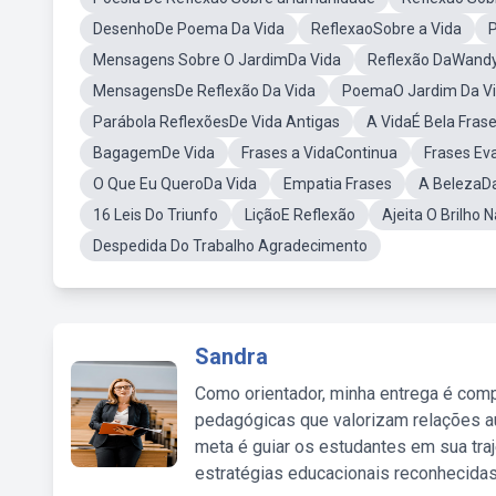
DesenhoDe Poema Da Vida
ReflexaoSobre a Vida
P
Mensagens Sobre O JardimDa Vida
Reflexão DaWandy
MensagensDe Reflexão Da Vida
PoemaO Jardim Da V
Parábola ReflexõesDe Vida Antigas
A VidaÉ Bela Fras
BagagemDe Vida
Frases a VidaContinua
Frases Ev
O Que Eu QueroDa Vida
Empatia Frases
A BelezaDa
16 Leis Do Triunfo
LiçãoE Reflexão
Ajeita O Brilho 
Despedida Do Trabalho Agradecimento
Sandra
Como orientador, minha entrega é comp
pedagógicas que valorizam relações au
meta é guiar os estudantes em sua traj
estratégias educacionais reconhecidas