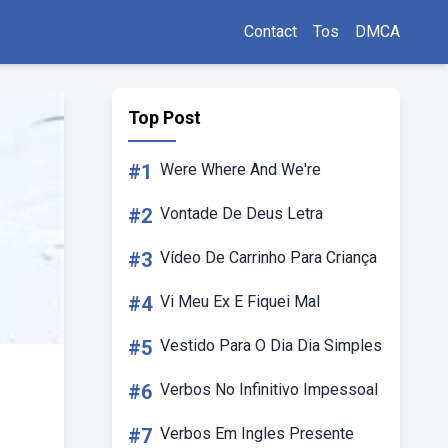
Contact
Tos
DMCA
Top Post
#1
Were Where And We're
#2
Vontade De Deus Letra
#3
Vídeo De Carrinho Para Criança
#4
Vi Meu Ex E Fiquei Mal
#5
Vestido Para O Dia Dia Simples
#6
Verbos No Infinitivo Impessoal
#7
Verbos Em Ingles Presente