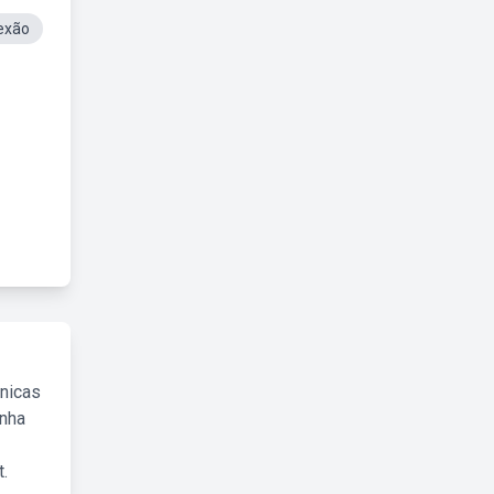
exão
cnicas
inha
.