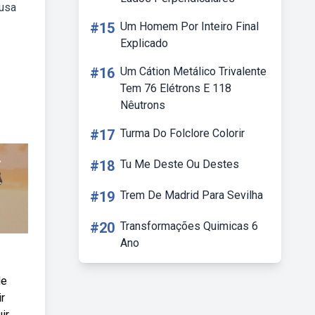
ausa
#15
Um Homem Por Inteiro Final
Explicado
#16
Um Cátion Metálico Trivalente
Tem 76 Elétrons E 118
Nêutrons
#17
Turma Do Folclore Colorir
#18
Tu Me Deste Ou Destes
#19
Trem De Madrid Para Sevilha
#20
Transformações Quimicas 6
Ano
de
r
ir,