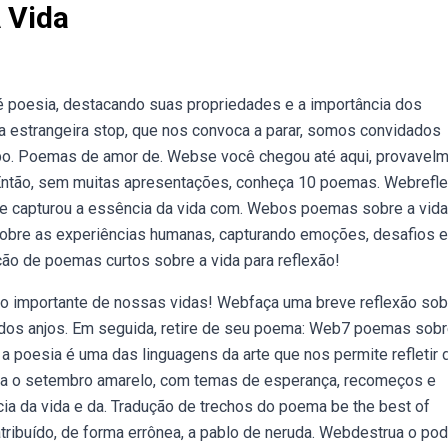
 Vida
 é poesia, destacando suas propriedades e a importância dos
a estrangeira stop, que nos convoca a parar, somos convidados
po. Poemas de amor de. Webse você chegou até aqui, provavel
a. Então, sem muitas apresentações, conheça 10 poemas. Webrefl
ilde capturou a essência da vida com. Webos poemas sobre a vid
obre as experiências humanas, capturando emoções, desafios e
ão de poemas curtos sobre a vida para reflexão!
to importante de nossas vidas! Webfaça uma breve reflexão sob
o dos anjos. Em seguida, retire de seu poema: Web7 poemas sobr
 a poesia é uma das linguagens da arte que nos permite refletir 
ra o setembro amarelo, com temas de esperança, recomeços e
ia da vida e da. Tradução de trechos do poema be the best of
tribuído, de forma errônea, a pablo de neruda. Webdestrua o po