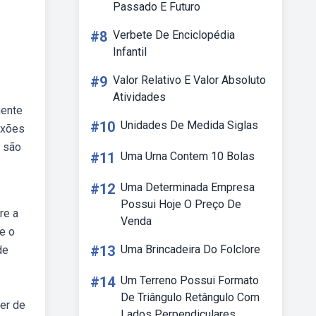
Passado E Futuro
#8
Verbete De Enciclopédia
Infantil
#9
Valor Relativo E Valor Absoluto
Atividades
mente
#10
Unidades De Medida Siglas
exões
a são
#11
Uma Urna Contem 10 Bolas
#12
Uma Determinada Empresa
Possui Hoje O Preço De
re a
Venda
e o
#13
Uma Brincadeira Do Folclore
de
#14
Um Terreno Possui Formato
De Triângulo Retângulo Com
der de
Lados Perpendiculares