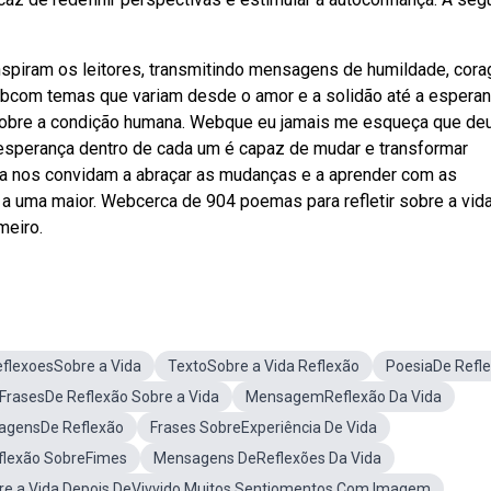
nspiram os leitores, transmitindo mensagens de humildade, cor
 Webcom temas que variam desde o amor e a solidão até a espera
 sobre a condição humana. Webque eu jamais me esqueça que d
 esperança dentro de cada um é capaz de mudar e transformar
da nos convidam a abraçar as mudanças e a aprender com as
 a uma maior. Webcerca de 904 poemas para refletir sobre a vida
meiro.
flexoesSobre a Vida
TextoSobre a Vida Reflexão
PoesiaDe Refl
FrasesDe Reflexão Sobre a Vida
MensagemReflexão Da Vida
agensDe Reflexão
Frases SobreExperiência De Vida
flexão SobreFimes
Mensagens DeReflexões Da Vida
re a Vida Depois DeVivvido Muitos Sentiomentos Com Imagem