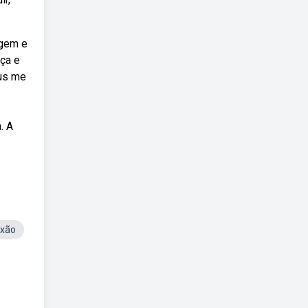
agem e
nça e
eus me
. A
exão