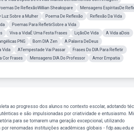
oemas De ReflexãoWillian Sheakspare
Mensagens EspíritasDe Refl
 Luz Sobre a Mulher
Poema De Reflexão
Reflexão Da Vida
ida
Poemas Para RefletirSobre a Vida
es
Viva a VidaÉ Uma Festa Frases
LiçãoDe Vida
A Vida aDois
angélicas PNG
Bom DIA Zen
A Palavra DeDeus
 Vida
ATempestade Vai Passar
Frases Do DIA Para Refletir
Na Cor Frases
Mensagens DIA Do Professor
Amor Empatia
leta ao progresso dos alunos no contexto escolar, adotando té
tênticas e são impulsionadas por criatividade e entusiasmo. M
etória para se tornarem uma geração excepcional, utilizando
 por renomadas instituições acadêmicas globais - fdp.aau.edu.et