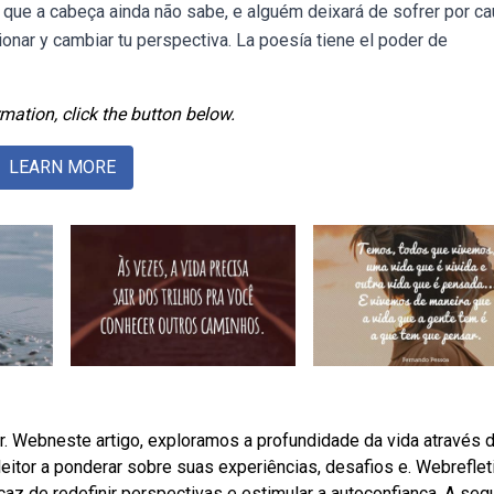
 que a cabeça ainda não sabe, e alguém deixará de sofrer por c
onar y cambiar tu perspectiva. La poesía tiene el poder de
mation, click the button below.
LEARN MORE
rar. Webneste artigo, exploramos a profundidade da vida através 
eitor a ponderar sobre suas experiências, desafios e. Webrefleti
z de redefinir perspectivas e estimular a autoconfiança. A segu