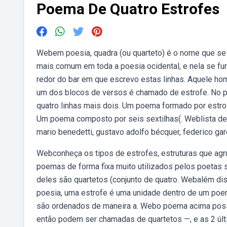
Poema De Quatro Estrofes
Webem poesia, quadra (ou quarteto) é o nome que se d
mais comum em toda a poesia ocidental, e nela se f
redor do bar em que escrevo estas linhas. Aquele hom
um dos blocos de versos é chamado de estrofe. No 
quatro linhas mais dois. Um poema formado por estr
Um poema composto por seis sextilhas(. Weblista de
mario benedetti, gustavo adolfo bécquer, federico garc
Webconheça os tipos de estrofes, estruturas que a
poemas de forma fixa muito utilizados pelos poetas s
deles são quartetos (conjunto de quatro. Webalém dis
poesia, uma estrofe é uma unidade dentro de um poe
são ordenados de maneira a. Webo poema acima possu
então podem ser chamadas de quartetos —, e as 2 ú