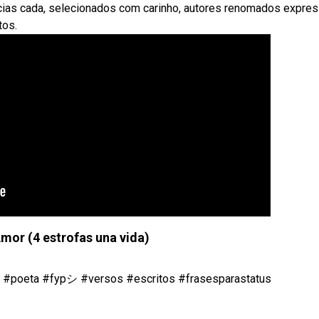
cias cada, selecionados com carinho, autores renomados expre
tos.
or (4 estrofas una vida)
ic #poeta #fypシ #versos #escritos #frasesparastatus