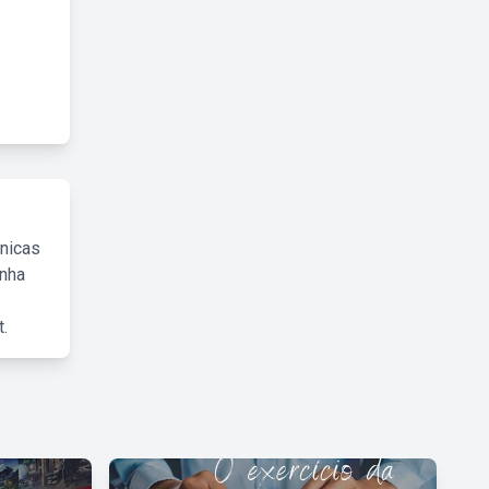
cnicas
inha
.