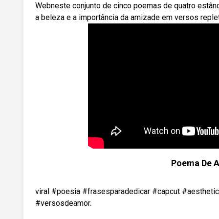
Webneste conjunto de cinco poemas de quatro estân
a beleza e a importância da amizade em versos reple
Poema De Am
viral #poesia #frasesparadedicar #capcut #aesthet
#versosdeamor.