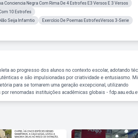
 Conciencia Negra Com Rima De 4 Estrofes E3 Versos E 3 Versos
Com 10 Estrofes
ão Seija Infamtio
Exercício De Poemas EstrofesVersos 3-Serie
leta ao progresso dos alunos no contexto escolar, adotando té
tênticas e são impulsionadas por criatividade e entusiasmo. M
etória para se tornarem uma geração excepcional, utilizando
 por renomadas instituições acadêmicas globais - fdp.aau.edu.et