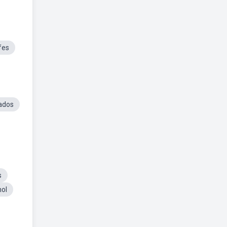
fes
ados
s
ol