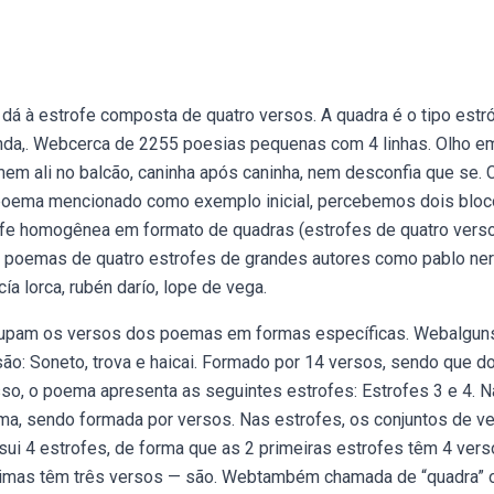
á à estrofe composta de quatro versos. A quadra é o tipo estró
unda,. Webcerca de 2255 poesias pequenas com 4 linhas. Olho e
em ali no balcão, caninha após caninha, nem desconfia que se. 
poema mencionado como exemplo inicial, percebemos dois bloc
ofe homogênea em formato de quadras (estrofes de quatro verso
 poemas de quatro estrofes de grandes autores como pablo ner
ía lorca, rubén darío, lope de vega.
grupam os versos dos poemas em formas específicas. Webalgun
ão: Soneto, trova e haicai. Formado por 14 versos, sendo que d
so, o poema apresenta as seguintes estrofes: Estrofes 3 e 4. N
ma, sendo formada por versos. Nas estrofes, os conjuntos de v
i 4 estrofes, de forma que as 2 primeiras estrofes têm 4 ver
ltimas têm três versos — são. Webtambém chamada de “quadra” 