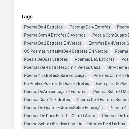
Tags
Poema De 4 Estrofes
Poemas De 4 Estrofes
Poema
Poema Com 4 Estrofes E 4Versos
Poesia ComQuatro 
Poema De 2 Estrofes E 4Versos
Estrofes De 4Versos 
OS Poemas NarrativaDe 4 Estrofes E 4 Verbos
Poema 
Poesia DeDuas Estrofes
Poemas De5 Estrofes
Poe
Poemas De 4 EstrofesCom 4 Versos Cada
UmPoema De
Poema 4 EstrofesSobre Educaçao
Poemas Com 4 Estr
Eu PoéticoPoema De Duas Estrofes
Exemplos De Poe
Poema DeAresentaçao 4 Estrofes
Poema Sobre O MarD
PoemasCom 10 Estrofes
Poema De 4 EstrofesSonerd
Poema De Quatro EstrofesSobre Educação
Poema De 
Poemas De Duas EstrofesCom O Autor
Poemas DeTres
Poema Sobre OS Indios Com DuasEstrofes De 4 Lin Has