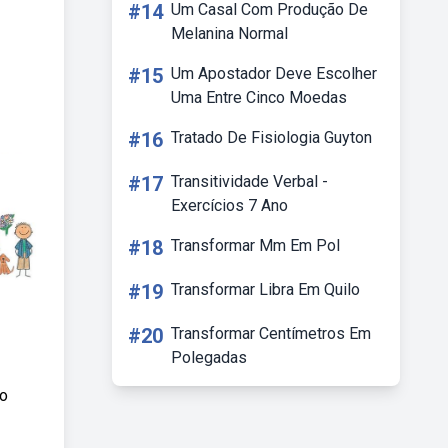
#14
Um Casal Com Produção De
Melanina Normal
#15
Um Apostador Deve Escolher
Uma Entre Cinco Moedas
#16
Tratado De Fisiologia Guyton
#17
Transitividade Verbal -
Exercícios 7 Ano
#18
Transformar Mm Em Pol
#19
Transformar Libra Em Quilo
#20
Transformar Centímetros Em
Polegadas
do