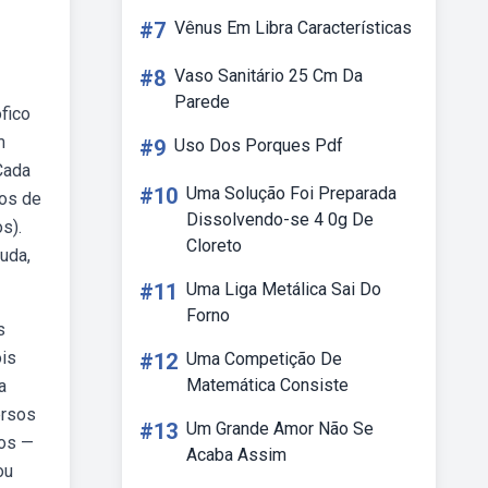
#7
Vênus Em Libra Características
#8
Vaso Sanitário 25 Cm Da
Parede
fico
m
#9
Uso Dos Porques Pdf
Cada
#10
Uma Solução Foi Preparada
os de
Dissolvendo-se 4 0g De
s).
Cloreto
uda,
#11
Uma Liga Metálica Sai Do
Forno
s
ois
#12
Uma Competição De
Matemática Consiste
a
ersos
#13
Um Grande Amor Não Se
sos —
Acaba Assim
ou