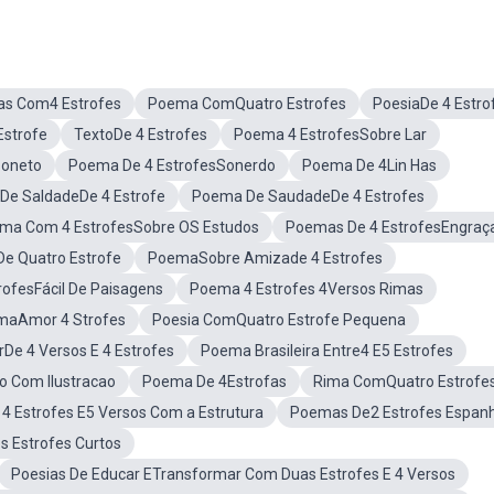
s Com4 Estrofes
Poema ComQuatro Estrofes
PoesiaDe 4 Estro
Estrofe
TextoDe 4 Estrofes
Poema 4 EstrofesSobre Lar
Soneto
Poema De 4 EstrofesSonerdo
Poema De 4Lin Has
De SaldadeDe 4 Estrofe
Poema De SaudadeDe 4 Estrofes
ma Com 4 EstrofesSobre OS Estudos
Poemas De 4 EstrofesEngraç
 Quatro Estrofe
PoemaSobre Amizade 4 Estrofes
ofesFácil De Paisagens
Poema 4 Estrofes 4Versos Rimas
maAmor 4 Strofes
Poesia ComQuatro Estrofe Pequena
e 4 Versos E 4 Estrofes
Poema Brasileira Entre4 E5 Estrofes
o Com Ilustracao
Poema De 4Estrofas
Rima ComQuatro Estrofe
4 Estrofes E5 Versos Com a Estrutura
Poemas De2 Estrofes Espanh
 Estrofes Curtos
Poesias De Educar ETransformar Com Duas Estrofes E 4 Versos