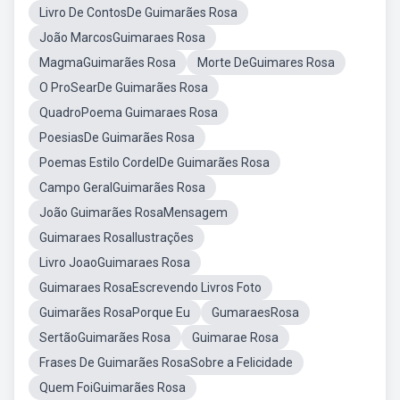
Livro De ContosDe Guimarães Rosa
João MarcosGuimaraes Rosa
MagmaGuimarães Rosa
Morte DeGuimares Rosa
O ProSearDe Guimarães Rosa
QuadroPoema Guimaraes Rosa
PoesiasDe Guimarães Rosa
Poemas Estilo CordelDe Guimarães Rosa
Campo GeralGuimarães Rosa
João Guimarães RosaMensagem
Guimaraes RosaIlustrações
Livro JoaoGuimaraes Rosa
Guimaraes RosaEscrevendo Livros Foto
Guimarães RosaPorque Eu
GumaraesRosa
SertãoGuimarães Rosa
Guimarae Rosa
Frases De Guimarães RosaSobre a Felicidade
Quem FoiGuimarães Rosa