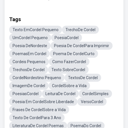
Tags
Texto EmCordel Pequeno
TrechoDe Cordel
UmCordel Pequeno
PoesiaCordel
Poesia DeNordeste
Poesia De CordelPara Imprimir
PoemasEm Cordel
Poema De CordelCurto
Cordeis Pequenos
Como FazerCordel
TrechosDe Cordel
Texto SobreCordel
CordelNordestino Pequeno
TextosDe Cordel
ImagemDe Cordel
CordelSobre a Vida
PoesiasCordel
LeituraDe Cordel
CordelSimples
Poesia Em CordelSobre Liberdade
VersoCordel
Frases De CordelSobre a Vida
Texto De CordelPara 3 Ano
LiteraturaDe Cordel Poemas
PoemaDo Cordel