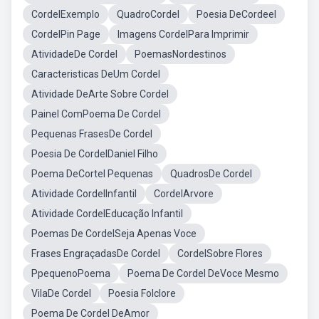
CordelExemplo
QuadroCordel
Poesia DeCordeel
CordelPin Page
Imagens CordelPara Imprimir
AtividadeDe Cordel
PoemasNordestinos
Caracteristicas DeUm Cordel
Atividade DeArte Sobre Cordel
Painel ComPoema De Cordel
Pequenas FrasesDe Cordel
Poesia De CordelDaniel Filho
Poema DeCortel Pequenas
QuadrosDe Cordel
Atividade CordelInfantil
CordelArvore
Atividade CordelEducação Infantil
Poemas De CordelSeja Apenas Voce
Frases EngraçadasDe Cordel
CordelSobre Flores
PpequenoPoema
Poema De Cordel DeVoce Mesmo
VilaDe Cordel
Poesia Folclore
Poema De Cordel DeAmor