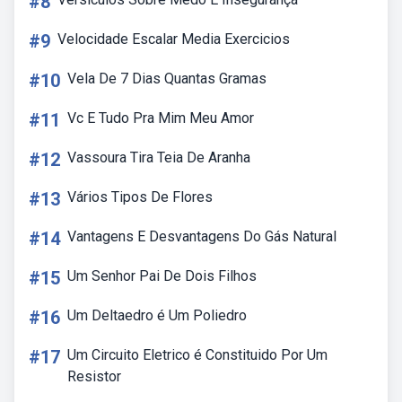
#8
#9
Velocidade Escalar Media Exercicios
#10
Vela De 7 Dias Quantas Gramas
#11
Vc E Tudo Pra Mim Meu Amor
#12
Vassoura Tira Teia De Aranha
#13
Vários Tipos De Flores
#14
Vantagens E Desvantagens Do Gás Natural
#15
Um Senhor Pai De Dois Filhos
#16
Um Deltaedro é Um Poliedro
#17
Um Circuito Eletrico é Constituido Por Um
Resistor