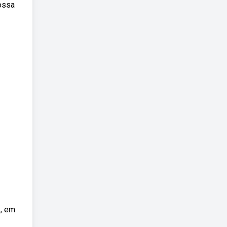
ossa
s, em