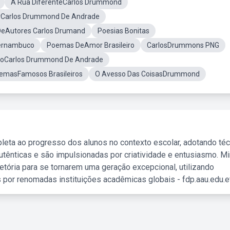
A Rua DiferenteCarlos Drummond
rCarlos Drummond De Andrade
eAutores Carlos Drumand
Poesias Bonitas
ernambuco
Poemas DeAmor Brasileiro
CarlosDrummons PNG
oCarlos Drummond De Andrade
emasFamosos Brasileiros
O Avesso Das CoisasDrummond
leta ao progresso dos alunos no contexto escolar, adotando té
tênticas e são impulsionadas por criatividade e entusiasmo. M
etória para se tornarem uma geração excepcional, utilizando
 por renomadas instituições acadêmicas globais - fdp.aau.edu.et