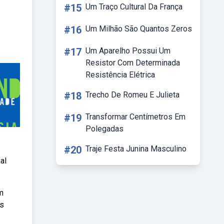
#15
Um Traço Cultural Da França
#16
Um Milhão São Quantos Zeros
#17
Um Aparelho Possui Um
Resistor Com Determinada
Resistência Elétrica
#18
Trecho De Romeu E Julieta
#19
Transformar Centímetros Em
Polegadas
#20
Traje Festa Junina Masculino
al
m
is