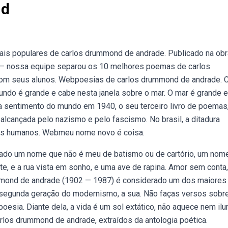
nd
s populares de carlos drummond de andrade. Publicado na obr
 — nossa equipe separou os 10 melhores poemas de carlos
com seus alunos. Webpoesias de carlos drummond de andrade. 
do é grande e cabe nesta janela sobre o mar. O mar é grande e
sentimento do mundo em 1940, o seu terceiro livro de poemas
lcançada pelo nazismo e pelo fascismo. No brasil, a ditadura
tos humanos. Webmeu nome novo é coisa.
dado um nome que não é meu de batismo ou de cartório, um nome
te, e a rua vista em sonho, e uma ave de rapina. Amor sem conta,
ummond de andrade (1902 — 1987) é considerado um dos maiores
a segunda geração do modernismo, a sua. Não faças versos sobr
esia. Diante dela, a vida é um sol extático, não aquece nem ilu
os drummond de andrade, extraídos da antologia poética.