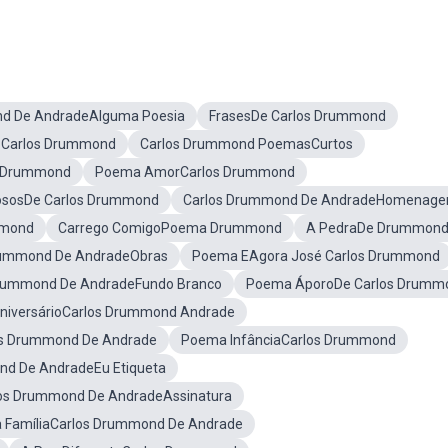
d De AndradeAlguma Poesia
FrasesDe Carlos Drummond
 Carlos Drummond
Carlos Drummond PoemasCurtos
s Drummond
Poema AmorCarlos Drummond
sosDe Carlos Drummond
Carlos Drummond De AndradeHomenage
mmond
Carrego ComigoPoema Drummond
A PedraDe Drummon
rummond De AndradeObras
Poema EAgora José Carlos Drummond
rummond De AndradeFundo Branco
Poema ÁporoDe Carlos Drumm
AniversárioCarlos Drummond Andrade
os Drummond De Andrade
Poema InfânciaCarlos Drummond
nd De AndradeEu Etiqueta
os Drummond De AndradeAssinatura
 FamíliaCarlos Drummond De Andrade