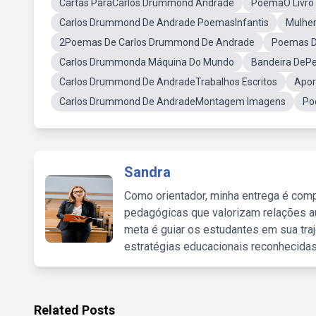
Cartas ParaCarlos Drummond Andrade
PoemaO Livro
Carlos Drummond De Andrade PoemasInfantis
Mulhe
2Poemas De Carlos Drummond De Andrade
Poemas D
Carlos Drummonda Máquina Do Mundo
Bandeira DeP
Carlos Drummond De AndradeTrabalhos Escritos
Apor
Carlos Drummond De AndradeMontagem Imagens
Po
Sandra
Como orientador, minha entrega é comp
pedagógicas que valorizam relações au
meta é guiar os estudantes em sua traj
estratégias educacionais reconhecidas
Related Posts