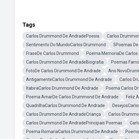
Tags
Carlos Drummond De AndradePoesia
Carlos Drummon
Sentimento Do MundoCarlos Drummond
5Poemas De
FraseDe Carlos Drummond
Poema MemoriaDe Carlo
Carlos Drummond De AndradeBiografia
Poemas Famo
FotoDe Carlos Drummond De Andrade
Ano NovoDru
AntigamenteCarlos Drummond De Andrade
Carlos D
ItabiraCarlos Drummond De Andrade
Poema Carlos D
Poema AmarDe Carlos Drummond De Andrade
Feliz 
QuadrilhaCarlos Drummond De Andrade
DesejosCarl
Carlos Drummond De AndradeCriança
Carlos Drummo
Carlos Drummond De AndradePrincipais Poemas
Carl
Poema RomariaCarlos Drummond De Andrade
Poema