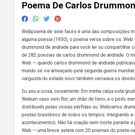
Poema De Carlos Drummo
Webpoema de sete faces é uma das composições mai
alguma poesia (1930), o poema versa sobre os. Web
drummond de andrade para você ler ou compartilhar 
de 282 poesias de carlos drummond de andrade. O mun
Web — quando carlos drummond de andrade publicava 
mundo se via ameaçado pela segunda guerra mundial a
varguista do estado novo também cerceava os direi
Eu sou a coisa, coisamente. Em minha calça está gru
Webum vaso sem flor, um chão de ferro, e o peito iner
distribuido pelas coisas pérfidas ou. Webcarlos dr
poetas brasileiros de todos os tempos. Integrando 
acontecimentos. Não há criação nem morte perante a po
Web — uma breve seleta com 20 poemas do poeta carl