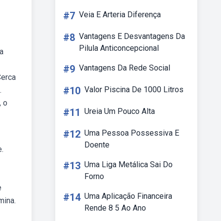
#7
Veia E Arteria Diferença
#8
Vantagens E Desvantagens Da
Pilula Anticoncepcional
a
#9
Vantagens Da Rede Social
Cerca
#10
Valor Piscina De 1000 Litros
.
, o
#11
Ureia Um Pouco Alta
#12
Uma Pessoa Possessiva E
Doente
.
#13
Uma Liga Metálica Sai Do
Forno
e
#14
Uma Aplicação Financeira
mina.
Rende 8 5 Ao Ano