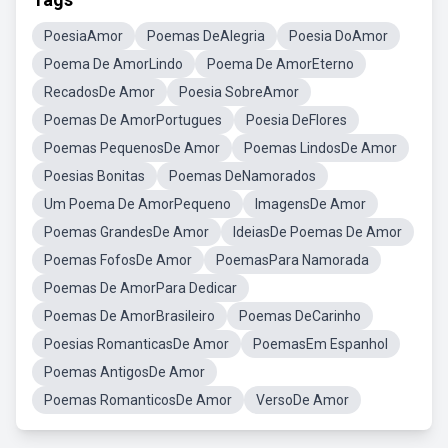
PoesiaAmor
Poemas DeAlegria
Poesia DoAmor
Poema De AmorLindo
Poema De AmorEterno
RecadosDe Amor
Poesia SobreAmor
Poemas De AmorPortugues
Poesia DeFlores
Poemas PequenosDe Amor
Poemas LindosDe Amor
Poesias Bonitas
Poemas DeNamorados
Um Poema De AmorPequeno
ImagensDe Amor
Poemas GrandesDe Amor
IdeiasDe Poemas De Amor
Poemas FofosDe Amor
PoemasPara Namorada
Poemas De AmorPara Dedicar
Poemas De AmorBrasileiro
Poemas DeCarinho
Poesias RomanticasDe Amor
PoemasEm Espanhol
Poemas AntigosDe Amor
Poemas RomanticosDe Amor
VersoDe Amor