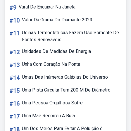
#9
Varal De Encaixar Na Janela
#10
Valor Da Grama Do Diamante 2023
#11
Usinas Termoelétricas Fazem Uso Somente De
Fontes Renováveis.
#12
Unidades De Medidas De Energia
#13
Unha Com Coração Na Ponta
#14
Umas Das Inúmeras Galáxias Do Universo
#15
Uma Pista Circular Tem 200 M De Diâmetro
#16
Uma Pessoa Orgulhosa Sofre
#17
Uma Mae Recorreu A Bula
#18
Um Dos Meios Para Evitar A Poluição é