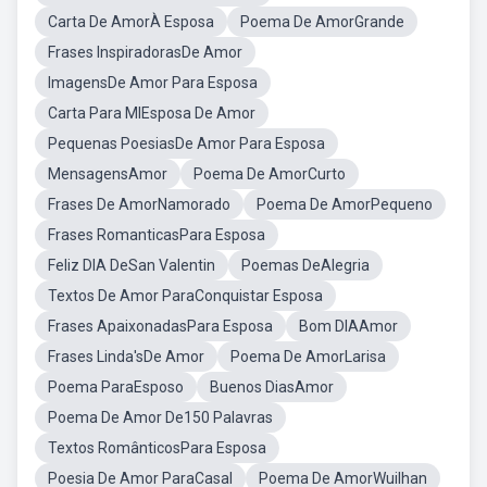
Carta De AmorÀ Esposa
Poema De AmorGrande
Frases InspiradorasDe Amor
ImagensDe Amor Para Esposa
Carta Para MIEsposa De Amor
Pequenas PoesiasDe Amor Para Esposa
MensagensAmor
Poema De AmorCurto
Frases De AmorNamorado
Poema De AmorPequeno
Frases RomanticasPara Esposa
Feliz DIA DeSan Valentin
Poemas DeAlegria
Textos De Amor ParaConquistar Esposa
Frases ApaixonadasPara Esposa
Bom DIAAmor
Frases Linda'sDe Amor
Poema De AmorLarisa
Poema ParaEsposo
Buenos DiasAmor
Poema De Amor De150 Palavras
Textos RomânticosPara Esposa
Poesia De Amor ParaCasal
Poema De AmorWuilhan