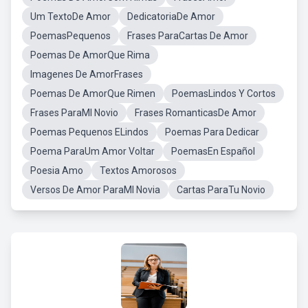
Um TextoDe Amor
DedicatoriaDe Amor
PoemasPequenos
Frases ParaCartas De Amor
Poemas De AmorQue Rima
Imagenes De AmorFrases
Poemas De AmorQue Rimen
PoemasLindos Y Cortos
Frases ParaMI Novio
Frases RomanticasDe Amor
Poemas Pequenos ELindos
Poemas Para Dedicar
Poema ParaUm Amor Voltar
PoemasEn Español
Poesia Amo
Textos Amorosos
Versos De Amor ParaMI Novia
Cartas ParaTu Novio