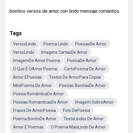
bonitos versos de amor con lindo mensaje romántico.
Tags
VersosLindo
Poema Lindo
PoesiasDe Amor
VersoLindo
Imagens CartasDe Amor
ImagemDe Amor Poema
PoesiaDe Amor
O Que É OAmor Poema
CortoPoema De Amor
Amor EPoesias
Textos De AmorPara Copiar
MiniPoema De Amor
Poesias BonitasDe Amor
Poesia RomânticaDe Amor
Poesias RomanticasDe Amor
Imagem SobreAmor
Frases De AmorPoesia
Foto DePoesia
Poema BonitoDe Amor
TextoLindos De Amor
Amor E Poemas
O Poema MaisLindo De Amor