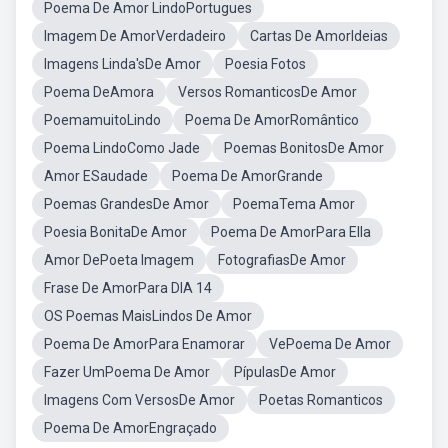
Poema De Amor LindoPortugues
Imagem De AmorVerdadeiro
Cartas De AmorIdeias
Imagens Linda'sDe Amor
Poesia Fotos
Poema DeAmora
Versos RomanticosDe Amor
PoemamuitoLindo
Poema De AmorRomântico
Poema LindoComo Jade
Poemas BonitosDe Amor
Amor ESaudade
Poema De AmorGrande
Poemas GrandesDe Amor
PoemaTema Amor
Poesia BonitaDe Amor
Poema De AmorPara Ella
Amor DePoeta Imagem
FotografiasDe Amor
Frase De AmorPara DIA 14
OS Poemas MaisLindos De Amor
Poema De AmorPara Enamorar
VePoema De Amor
Fazer UmPoema De Amor
PípulasDe Amor
Imagens Com VersosDe Amor
Poetas Romanticos
Poema De AmorEngraçado