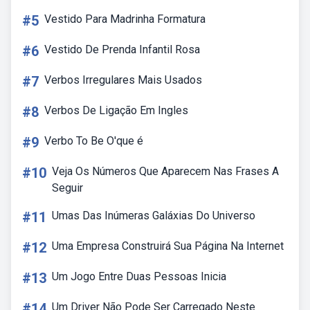
#5
Vestido Para Madrinha Formatura
#6
Vestido De Prenda Infantil Rosa
#7
Verbos Irregulares Mais Usados
#8
Verbos De Ligação Em Ingles
#9
Verbo To Be O'que é
#10
Veja Os Números Que Aparecem Nas Frases A
Seguir
#11
Umas Das Inúmeras Galáxias Do Universo
#12
Uma Empresa Construirá Sua Página Na Internet
#13
Um Jogo Entre Duas Pessoas Inicia
#14
Um Driver Não Pode Ser Carregado Neste