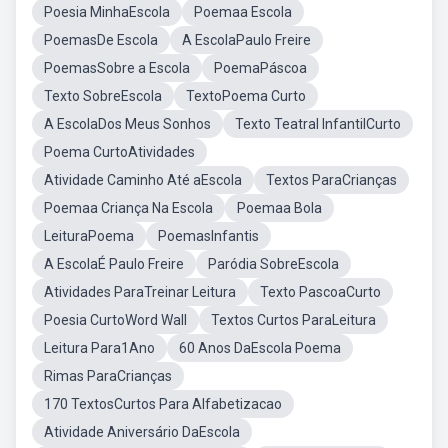
Poesia MinhaEscola
Poemaa Escola
PoemasDe Escola
A EscolaPaulo Freire
PoemasSobre a Escola
PoemaPáscoa
Texto SobreEscola
TextoPoema Curto
A EscolaDos Meus Sonhos
Texto Teatral InfantilCurto
Poema CurtoAtividades
Atividade Caminho Até aEscola
Textos ParaCrianças
Poemaa Criança Na Escola
Poemaa Bola
LeituraPoema
PoemasInfantis
A EscolaÉ Paulo Freire
Paródia SobreEscola
Atividades ParaTreinar Leitura
Texto PascoaCurto
Poesia CurtoWord Wall
Textos Curtos ParaLeitura
Leitura Para1Ano
60 Anos DaEscola Poema
Rimas ParaCrianças
170 TextosCurtos Para Alfabetizacao
Atividade Aniversário DaEscola