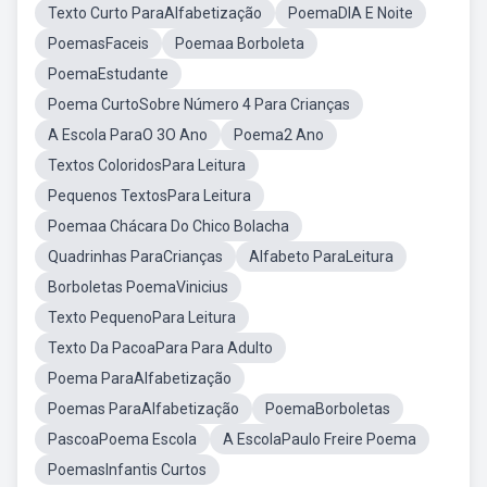
Texto Curto ParaAlfabetização
PoemaDIA E Noite
PoemasFaceis
Poemaa Borboleta
PoemaEstudante
Poema CurtoSobre Número 4 Para Crianças
A Escola ParaO 3O Ano
Poema2 Ano
Textos ColoridosPara Leitura
Pequenos TextosPara Leitura
Poemaa Chácara Do Chico Bolacha
Quadrinhas ParaCrianças
Alfabeto ParaLeitura
Borboletas PoemaVinicius
Texto PequenoPara Leitura
Texto Da PacoaPara Para Adulto
Poema ParaAlfabetização
Poemas ParaAlfabetização
PoemaBorboletas
PascoaPoema Escola
A EscolaPaulo Freire Poema
PoemasInfantis Curtos