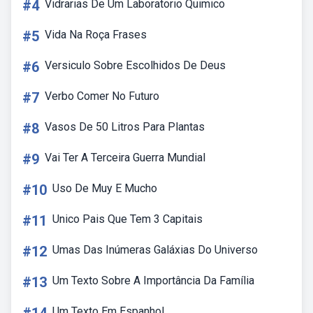
#4
Vidrarias De Um Laboratorio Quimico
#5
Vida Na Roça Frases
#6
Versiculo Sobre Escolhidos De Deus
#7
Verbo Comer No Futuro
#8
Vasos De 50 Litros Para Plantas
#9
Vai Ter A Terceira Guerra Mundial
#10
Uso De Muy E Mucho
#11
Unico Pais Que Tem 3 Capitais
#12
Umas Das Inúmeras Galáxias Do Universo
#13
Um Texto Sobre A Importância Da Família
Um Texto Em Espanhol