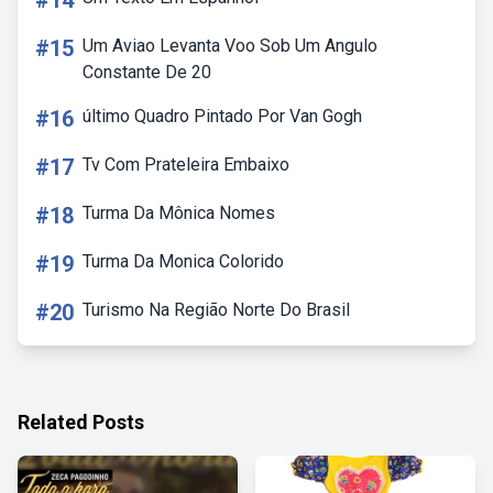
#14
#15
Um Aviao Levanta Voo Sob Um Angulo
Constante De 20
#16
último Quadro Pintado Por Van Gogh
#17
Tv Com Prateleira Embaixo
#18
Turma Da Mônica Nomes
#19
Turma Da Monica Colorido
#20
Turismo Na Região Norte Do Brasil
Related Posts