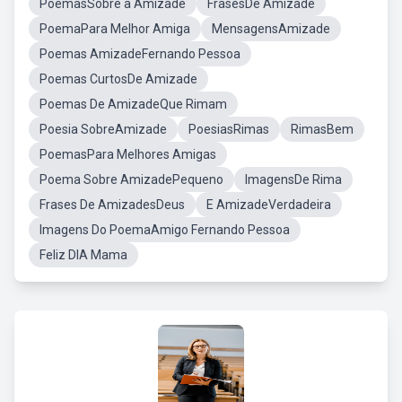
PoemasSobre a Amizade
FrasesDe Amizade
PoemaPara Melhor Amiga
MensagensAmizade
Poemas AmizadeFernando Pessoa
Poemas CurtosDe Amizade
Poemas De AmizadeQue Rimam
Poesia SobreAmizade
PoesiasRimas
RimasBem
PoemasPara Melhores Amigas
Poema Sobre AmizadePequeno
ImagensDe Rima
Frases De AmizadesDeus
E AmizadeVerdadeira
Imagens Do PoemaAmigo Fernando Pessoa
Feliz DIA Mama