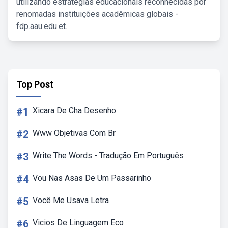
utilizando estratégias educacionais reconhecidas por
renomadas instituições acadêmicas globais -
fdp.aau.edu.et.
Top Post
#1
Xicara De Cha Desenho
#2
Www Objetivas Com Br
#3
Write The Words - Tradução Em Português
#4
Vou Nas Asas De Um Passarinho
#5
Você Me Usava Letra
#6
Vicios De Linguagem Eco