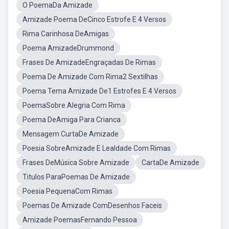
O PoemaDa Amizade
Amizade Poema DeCinco Estrofe E 4 Versos
Rima Carinhosa DeAmigas
Poema AmizadeDrummond
Frases De AmizadeEngraçadas De Rimas
Poema De Amizade Com Rima2 Sextilhas
Poema Tema Amizade De1 Estrofes E 4 Versos
PoemaSobre Alegria Com Rima
Poema DeAmiga Para Crianca
Mensagem CurtaDe Amizade
Poesia SobreAmizade E Lealdade Com Rimas
Frases DeMúsica Sobre Amizade
CartaDe Amizade
Titulos ParaPoemas De Amizade
Poesia PequenaCom Rimas
Poemas De Amizade ComDesenhos Faceis
Amizade PoemasFernando Pessoa