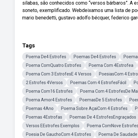
sílabas, são conhecidos como “versos bárbaros”. A e
soneto, exemplificado. Webdeixamos uma lista de po
mario benedetti, gustavo adolfo bécquer, federico garc
Tags
Poema De4 Estrofes
Poemas De4 Estrofes
Poemas
Poema ComQuatro Estrofes
Poema Com 4Estrofea
Poema Com 3 EstrofesE 4 Versos
PoesiasCom 4 Estro
2 Estrofes 4Versos
Poemas Com 4 EstrofesFácil
P
Poema Com16 Estrofes
Poema Com 4 EstrofesDe Ma
Poema Amor4 Estrofes
PoemasDe 5 Estrofes
Poe
Poemas 4Ano
Poema Sobre AçaiCom 4 Estrofes
P
Poemas 4Estrofas
Poemas De 4 EstrofesEngraçados
Versos EEstrofes Exemplos
Poema ComNove Estrofe
Poesia De GauchoCom 4 Estrofes
Poema De Saudade 