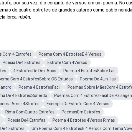
strofe, por sua vez, é o conjunto de versos em um poema. No ca
emas de quatro estrofes de grandes autores como pablo neruda
ía lorca, rubén.
 Com 4 Estrofes
Poema Com 4 EstrofesE 4 Versos
Poesia De4 Estrofes
Estrofe Com 4Versos
fes
4 EstrofesDe Dez Anos
Poema 4 EstrofesSobre Lar
oema Com 4 EstrofesSobre OS Estudos
Poema De 4Lin Has
landro
Poema 4 EstrofesFacil
Poemas Sobre MãesCom 4 Estrof
ma De 4 EstrofesSonerdo
Poemas Com 4 EstrofesFácil De Paisage
oema Amor 4Strofes
Exemplo DeEstrofe Com 4 Versos
Rima ComQuatro Estrofes
PoemasEm Estrofes
s
Poesía De4 Estrofas
Poema 4 Estrofes 4Versos Rimas
De4 Estrofes
Um Poema Com 4 EstrofesE 4 Versos Com Tema Vov