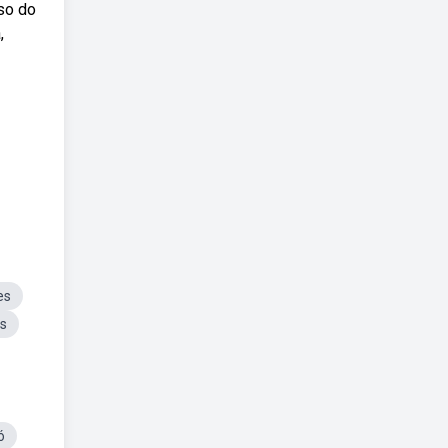
so do
,
es
ns
ó