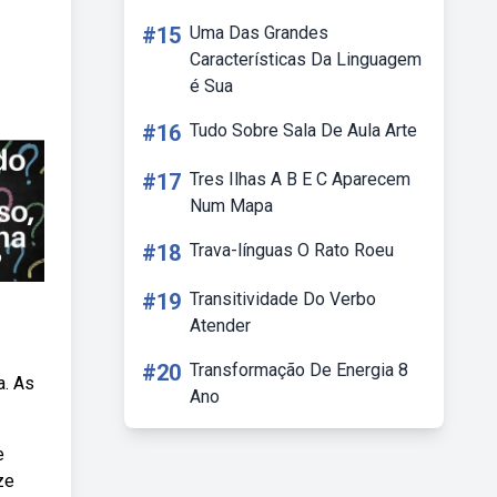
#15
Uma Das Grandes
Características Da Linguagem
é Sua
#16
Tudo Sobre Sala De Aula Arte
#17
Tres Ilhas A B E C Aparecem
Num Mapa
#18
Trava-línguas O Rato Roeu
#19
Transitividade Do Verbo
Atender
#20
Transformação De Energia 8
a. As
Ano
e
ze