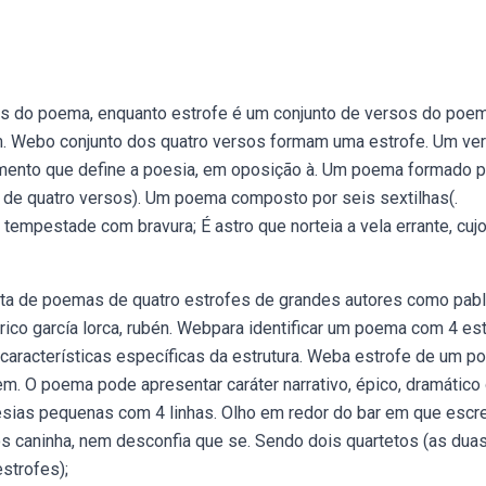
as do poema, enquanto estrofe é um conjunto de versos do poe
m. Webo conjunto dos quatro versos formam uma estrofe. Um ve
mento que define a poesia, em oposição à. Um poema formado p
de quatro versos). Um poema composto por seis sextilhas(.
empestade com bravura; É astro que norteia a vela errante, cujo
ta de poemas de quatro estrofes de grandes autores como pab
rico garcía lorca, rubén. Webpara identificar um poema com 4 es
 características específicas da estrutura. Weba estrofe de um 
m. O poema pode apresentar caráter narrativo, épico, dramático
esias pequenas com 4 linhas. Olho em redor do bar em que escr
ós caninha, nem desconfia que se. Sendo dois quartetos (as dua
estrofes);