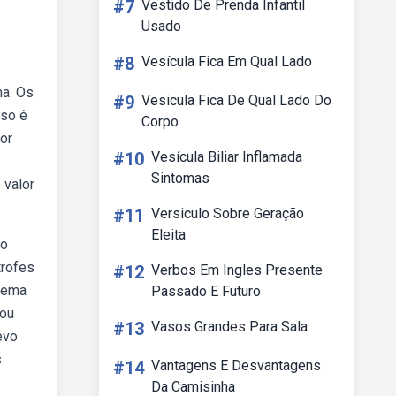
#7
Vestido De Prenda Infantil
Usado
#8
Vesícula Fica Em Qual Lado
ma. Os
#9
Vesicula Fica De Qual Lado Do
rso é
Corpo
or
#10
Vesícula Biliar Inflamada
Sintomas
 valor
#11
Versiculo Sobre Geração
Eleita
lo
trofes
#12
Verbos Em Ingles Presente
poema
Passado E Futuro
 ou
#13
Vasos Grandes Para Sala
evo
s
#14
Vantagens E Desvantagens
Da Camisinha