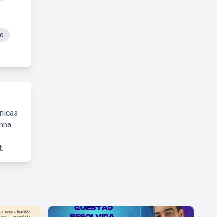
so
cnicas
inha
.