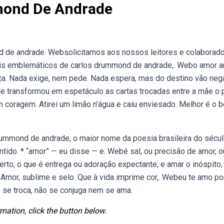
ond De Andrade
de andrade. Websolicitamos aos nossos leitores e colaborad
s emblemáticos de carlos drummond de andrade,. Webo amor a
nça. Nada exige, nem pede. Nada espera, mas do destino vão neg
ele transformou em espetáculo as cartas trocadas entre a mãe o 
ragem. Atirei um limão n’água e caiu enviesado. Melhor é o b
mond de andrade, o maior nome da poesia brasileira do sécul
ntido. * “amor” — eu disse — e. Webé sal, ou precisão de amor, o
o, o que é entrega ou adoração expectante, e amar o inóspito, 
o. Amor, sublime e selo. Que à vida imprime cor,. Webeu te amo p
se troca, não se conjuga nem se ama.
mation, click the button below.