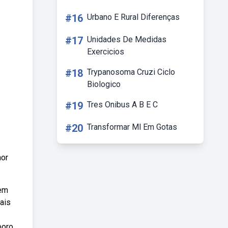
#16
Urbano E Rural Diferenças
#17
Unidades De Medidas
Exercicios
#18
Trypanosoma Cruzi Ciclo
Biologico
#19
Tres Onibus A B E C
#20
Transformar Ml Em Gotas
mor
 em
ais
poro,