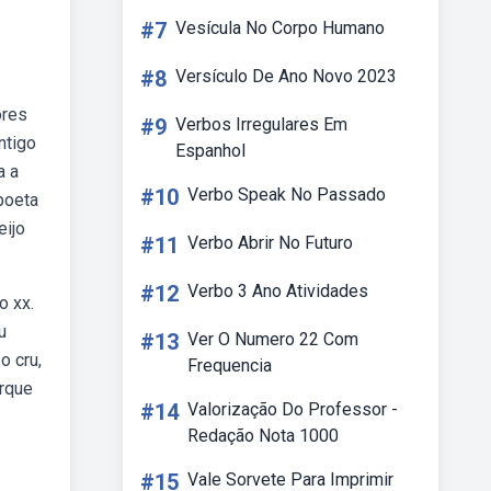
#7
Vesícula No Corpo Humano
#8
Versículo De Ano Novo 2023
ores
#9
Verbos Irregulares Em
ntigo
Espanhol
a a
#10
Verbo Speak No Passado
poeta
eijo
#11
Verbo Abrir No Futuro
#12
Verbo 3 Ano Atividades
o xx.
u
#13
Ver O Numero 22 Com
o cru,
Frequencia
orque
#14
Valorização Do Professor -
Redação Nota 1000
#15
Vale Sorvete Para Imprimir