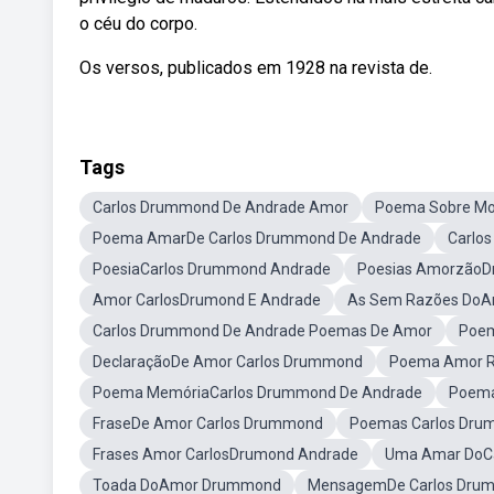
o céu do corpo.
Os versos, publicados em 1928 na revista de.
Tags
Carlos Drummond De Andrade Amor
Poema Sobre Mo
Poema AmarDe Carlos Drummond De Andrade
Carlo
PoesiaCarlos Drummond Andrade
Poesias Amorzão
Amor CarlosDrumond E Andrade
As Sem Razões DoA
Carlos Drummond De Andrade Poemas De Amor
Poem
DeclaraçãoDe Amor Carlos Drummond
Poema Amor R
Poema MemóriaCarlos Drummond De Andrade
Poema
FraseDe Amor Carlos Drummond
Poemas Carlos Dru
Frases Amor CarlosDrumond Andrade
Uma Amar DoC
Toada DoAmor Drummond
MensagemDe Carlos Dru