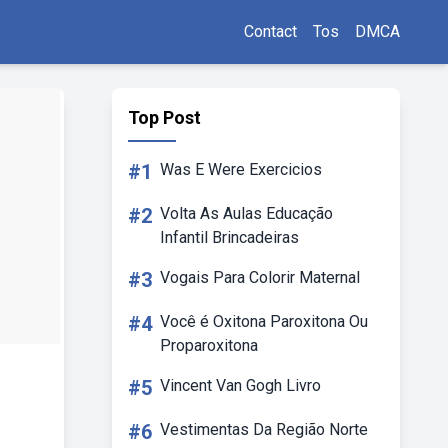
Contact
Tos
DMCA
Top Post
#1
Was E Were Exercicios
#2
Volta As Aulas Educação
Infantil Brincadeiras
#3
Vogais Para Colorir Maternal
#4
Você é Oxitona Paroxitona Ou
Proparoxitona
#5
Vincent Van Gogh Livro
#6
Vestimentas Da Região Norte