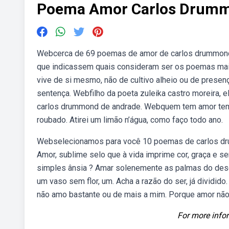
Poema Amor Carlos Drumm
Webcerca de 69 poemas de amor de carlos drummond 
que indicassem quais consideram ser os poemas mai
vive de si mesmo, não de cultivo alheio ou de prese
sentença. Webfilho da poeta zuleika castro moreira, 
carlos drummond de andrade. Webquem tem amor tem co
roubado. Atirei um limão n’água, como faço todo ano.
Webselecionamos para você 10 poemas de carlos drum
Amor, sublime selo que à vida imprime cor, graça e se
simples ânsia ? Amar solenemente as palmas do desert
um vaso sem flor, um. Acha a razão do ser, já dividid
não amo bastante ou de mais a mim. Porque amor não 
For more infor