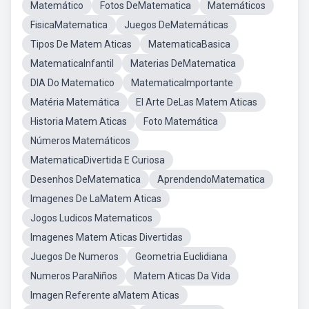
Matemático
Fotos DeMatematica
Matemáticos
FisicaMatematica
Juegos DeMatemáticas
Tipos De Matem Aticas
MatematicaBasica
MatematicaInfantil
Materias DeMatematica
DIA Do Matematico
MatematicaImportante
Matéria Matemática
El Arte DeLas Matem Aticas
Historia Matem Aticas
Foto Matemática
Números Matemáticos
MatematicaDivertida E Curiosa
Desenhos DeMatematica
AprendendoMatematica
Imagenes De LaMatem Aticas
Jogos Ludicos Matematicos
Imagenes Matem Aticas Divertidas
Juegos De Numeros
Geometria Euclidiana
Numeros ParaNiños
Matem Aticas Da Vida
Imagen Referente aMatem Aticas