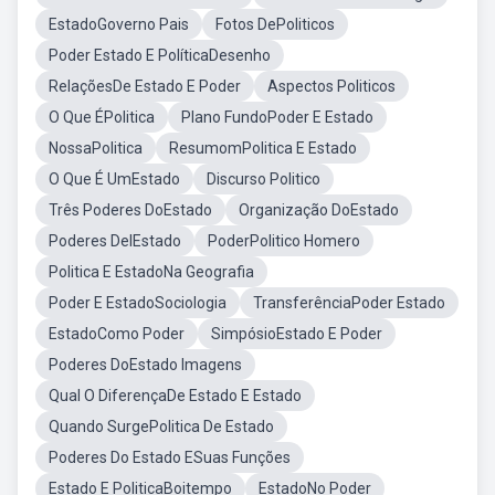
EstadoGoverno Pais
Fotos DePoliticos
Poder Estado E PolíticaDesenho
RelaçõesDe Estado E Poder
Aspectos Politicos
O Que ÉPolitica
Plano FundoPoder E Estado
NossaPolitica
ResumomPolitica E Estado
O Que É UmEstado
Discurso Politico
Três Poderes DoEstado
Organização DoEstado
Poderes DelEstado
PoderPolitico Homero
Politica E EstadoNa Geografia
Poder E EstadoSociologia
TransferênciaPoder Estado
EstadoComo Poder
SimpósioEstado E Poder
Poderes DoEstado Imagens
Qual O DiferençaDe Estado E Estado
Quando SurgePolitica De Estado
Poderes Do Estado ESuas Funções
Estado E PoliticaBoitempo
EstadoNo Poder