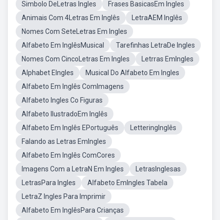
Simbolo DeLetras Ingles
Frases BasicasEm Ingles
Animais Com 4Letras Em Inglês
LetraAEM Inglês
Nomes Com SeteLetras Em Ingles
Alfabeto Em InglêsMusical
Tarefinhas LetraDe Ingles
Nomes Com CincoLetras Em Ingles
Letrras EmIngles
Alphabet EIngles
Musical Do Alfabeto Em Ingles
Alfabeto Em Inglês ComImagens
Alfabeto Ingles Co Figuras
Alfabeto IlustradoEm Inglês
Alfabeto Em Inglês EPortuguês
LetteringInglês
Falando as Letras EmIngles
Alfabeto Em Inglês ComCores
Imagens Com a LetraN Em Ingles
LetrasInglesas
LetrasPara Ingles
Alfabeto EmIngles Tabela
LetraZ Ingles Para Imprimir
Alfabeto Em InglêsPara Crianças