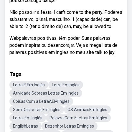
posso/consigo dançar.
Não posso ir à festa. I can't come to the party. Poderes
substantivo, plural, masculino. 1 (capacidade) can, be
able to. 2 (ter o direito de) can, may, be allowed to.
Webpalavras positivas, têm poder. Suas palavras
podem inspirar ou desencorajar. Veja a mega lista de
palavras positivas em ingles no meu site talk to jay.
Tags
Letra E Em Inglês
Letra EmIngles
Atividade Sobreas Letras Em Ingles
Coisas Com a LetraAEM Ingles
Som DasLetras Em Ingles
OS AnimaisEm Ingles
Letra IEm Inglês
Palavra Com 5Letras Em Ingles
EnglishLetras
Dezenhor Letras EmIngles