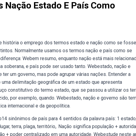
s Nação Estado E País Como
 de história o emprego dos termos estado e nação como se foss
distintos. Normalmente usamos os termos nação e país como se
diferença: Webem resumo, enquanto nação está mais relaciona
tica soberana, e país pode ser usado tanto. Webestado, nação e
 ter um governo, mas pode agrupar várias nações. Entender a
 é uma delimitação geográfica de um estado que apresenta
ouço constitutivo do termo estado, que se passou a utilizar os t
zido, por exemplo, quando. Webestado, nação e governo são te
ca internacional e da geopolítica.
14 sinônimos de país para 4 sentidos da palavra país: 1 estado
 lugar, terra, plaga, território,. Nação significa população + autorida
lação + poder centralizado em uma autoridade. Webestude neste a