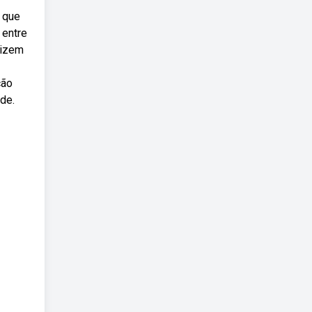
s que
 entre
dizem
ção
de.