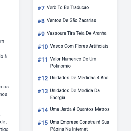
#7
Verb To Be Traducao
#8
Ventos De São Zacarias
#9
Vassoura Tira Teia De Aranha
em
#10
Vasos Com Flores Artificiais
do à
#11
Valor Numerico De Um
Polinomio
#12
Unidades De Medidas 4 Ano
ermos
#13
Unidades De Medida Da
rmos
Energia
#14
Uma Jarda é Quantos Metros
,
de ,
#15
Uma Empresa Construirá Sua
Página Na Internet
rtigo