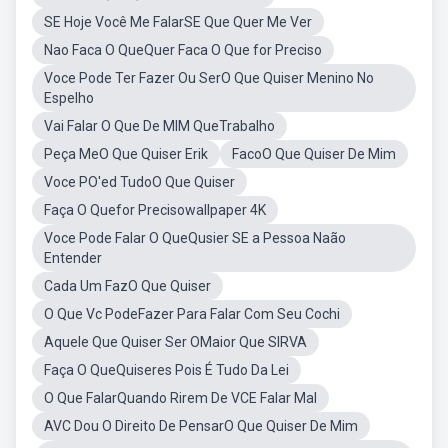
SE Hoje Você Me FalarSE Que Quer Me Ver
Nao Faca O QueQuer Faca O Que for Preciso
Voce Pode Ter Fazer Ou SerO Que Quiser Menino No
Espelho
Vai Falar O Que De MIM QueTrabalho
Peça MeO Que Quiser Erik
FacoO Que Quiser De Mim
Voce PO'ed TudoO Que Quiser
Faça O Quefor Precisowallpaper 4K
Voce Pode Falar O QueQusier SE a Pessoa Naão
Entender
Cada Um FazO Que Quiser
O Que Vc PodeFazer Para Falar Com Seu Cochi
Aquele Que Quiser Ser OMaior Que SIRVA
Faça O QueQuiseres Pois É Tudo Da Lei
O Que FalarQuando Rirem De VCE Falar Mal
AVC Dou O Direito De PensarO Que Quiser De Mim