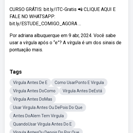
CURSO GRÁTIS: bit.ly/ITC-Gratis 📲 CLIQUE AQUI E
FALE NO WHATSAPP:
bit.ly/ESTUDE_COMIGO_AGORA ...
Por adriana albuquerque em 9 abr, 2024. Você sabe
usar a vírgula após o “e”? A vírgula é um dos sinais de
pontuação mais.
Tags
Vírgula Antes De E
Como UsarPonto E Virgula
Vírgula Antes DoComo
Vírgula Antes DeEstá
Vírgula Antes DoMas
Usar Virgula Antes Ou DePois Do Que
Antes DoAlem Tem Virgula
QuandoUsar Vírgula Antes Do E
Vírgula AntesOu Depois Do Por Que