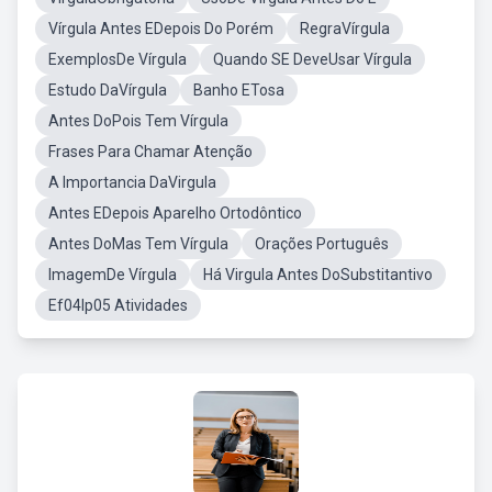
Vírgula Antes EDepois Do Porém
RegraVírgula
ExemplosDe Vírgula
Quando SE DeveUsar Vírgula
Estudo DaVírgula
Banho ETosa
Antes DoPois Tem Vírgula
Frases Para Chamar Atenção
A Importancia DaVirgula
Antes EDepois Aparelho Ortodôntico
Antes DoMas Tem Vírgula
Orações Português
ImagemDe Vírgula
Há Virgula Antes DoSubstitantivo
Ef04lp05 Atividades