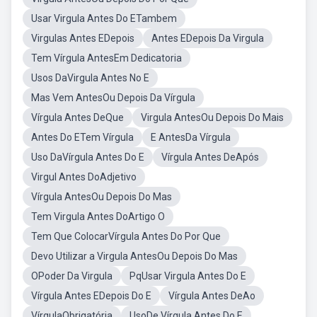
Usar Virgula Antes Do ETambem
Virgulas Antes EDepois
Antes EDepois Da Virgula
Tem Vírgula AntesEm Dedicatoria
Usos DaVirgula Antes No E
Mas Vem AntesOu Depois Da Vírgula
Vírgula Antes DeQue
Virgula AntesOu Depois Do Mais
Antes Do ETem Vírgula
E AntesDa Vírgula
Uso DaVírgula Antes Do E
Vírgula Antes DeApós
Virgul Antes DoAdjetivo
Vírgula AntesOu Depois Do Mas
Tem Virgula Antes DoArtigo O
Tem Que ColocarVírgula Antes Do Por Que
Devo Utilizar a Virgula AntesOu Depois Do Mas
OPoder Da Virgula
PqUsar Virgula Antes Do E
Vírgula Antes EDepois Do E
Vírgula Antes DeAo
VírgulaObrigatória
UsoDe Vírgula Antes Do E