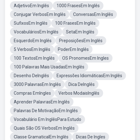
AdjetivoEm Inglês
1000 FrasesEm Inglês
Conjugar VerbosEm Inglês
ConversasEm Inglês
SufixosEm Inglês
100 FrasesEm Inglês
VocabuláriosEm Inglês
SetaEm Inglês
EsquerdoEm Inglês
PreposiçõesEm Inglês
5 VerbosEm Inglês
PoderEm Inglês
100 TextosEm Inglês
OS PronomesEm Ingles
100 Palavras Mais UsadasEm Inglês
Desenho DeInglês
Expressões IdiomáticasEm Inglês
3000 PalavrasEm Inglês
Dica DeInglês
Compras EmIngles
Verbos ModaisInglês
Aprender PalavrasEm Inglês
Palavras De MotivaçãoEm Inglês
Vocabulário Em InglêsPara Estudo
Quais São OS VerbosEm Inglês
Classe GramaticalEm Inglês
Dicas De Ingles