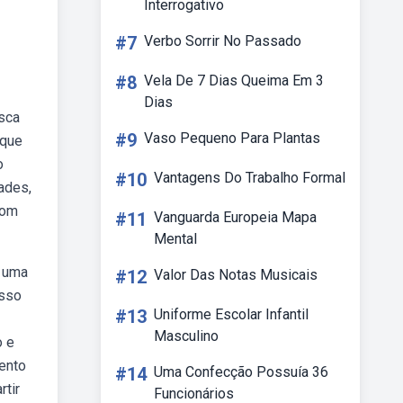
Interrogativo
#7
Verbo Sorrir No Passado
#8
Vela De 7 Dias Queima Em 3
Dias
sca
#9
Vaso Pequeno Para Plantas
 que
o
#10
Vantagens Do Trabalho Formal
dades,
bom
#11
Vanguarda Europeia Mapa
Mental
é uma
#12
Valor Das Notas Musicais
esso
#13
Uniforme Escolar Infantil
Masculino
o e
mento
#14
Uma Confecção Possuía 36
rtir
Funcionários