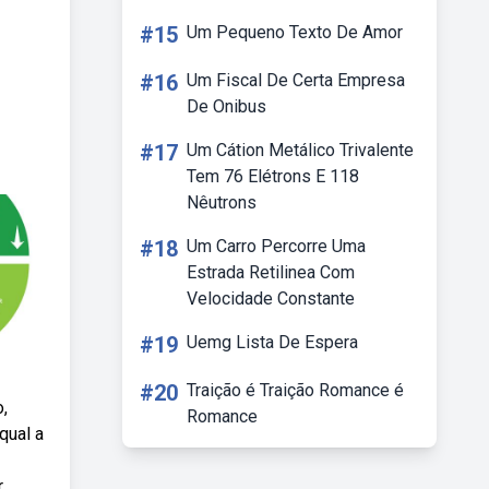
#15
Um Pequeno Texto De Amor
#16
Um Fiscal De Certa Empresa
De Onibus
#17
Um Cátion Metálico Trivalente
Tem 76 Elétrons E 118
Nêutrons
#18
Um Carro Percorre Uma
Estrada Retilinea Com
Velocidade Constante
#19
Uemg Lista De Espera
#20
Traição é Traição Romance é
,
Romance
qual a
r