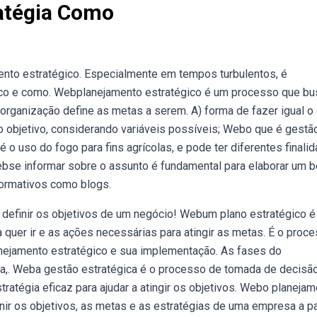
atégia Como
nto estratégico. Especialmente em tempos turbulentos, é
ico e como. Webplanejamento estratégico é um processo que bu
 organização define as metas a serem. A) forma de fazer igual o
o objetivo, considerando variáveis possíveis; Webo que é gestã
 o uso do fogo para fins agrícolas, e pode ter diferentes finali
ebse informar sobre o assunto é fundamental para elaborar um 
nformativos como blogs.
a definir os objetivos de um negócio! Webum plano estratégico 
 quer ir e as ações necessárias para atingir as metas. É o proc
lanejamento estratégico e sua implementação. As fases do
,. Weba gestão estratégica é o processo de tomada de decisã
atégia eficaz para ajudar a atingir os objetivos. Webo planeja
r os objetivos, as metas e as estratégias de uma empresa a pa