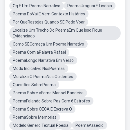
Oq E Um Poema Narrativo
PoemaUraguai E Lindoia
Poema DoVai E Vem Contexto Histórico
Por QueRastejas Quando SE Pode Voar
Localize Um Trecho Do PoemaEm Que Isso Fique
Evidenciado
Como SEComeça Um Poema Narrativo
Poema Com aPalavra Rafael
PoemaLongo Narrativa Em Verso
Modo Indicativo NosPoemas
Moraliza O PoemaNos Ocidentes
Questões SobrePoema
Poema Sobre aFome Manoel Bandeira
PoemaFalando Sobre Paz Com 6 Estrofes
Poema Sobre OECA E Escreva O
PoemaSobre Memórias
Modelo Genero Textual Poesia
PoemaAssédio