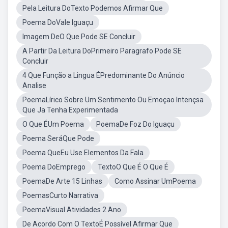
Pela Leitura DoTexto Podemos Afirmar Que
Poema DoVale Iguaçu
Imagem DeO Que Pode SE Concluir
A Partir Da Leitura DoPrimeiro Paragrafo Pode SE
Concluir
4 Que Função a Lingua ÉPredominante Do Anúncio
Analise
PoemaLírico Sobre Um Sentimento Ou Emoçao Intençsa
Que Ja Tenha Experimentada
O Que ÉUm Poema
PoemaDe Foz Do Iguaçu
Poema SeráQue Pode
Poema QueEu Use Elementos Da Fala
Poema DoEmprego
TextoO Que É O Que É
PoemaDe Arte 15 Linhas
Como Assinar UmPoema
PoemasCurto Narrativa
PoemaVisual Atividades 2 Ano
De Acordo Com O TextoÉ Possível Afirmar Que