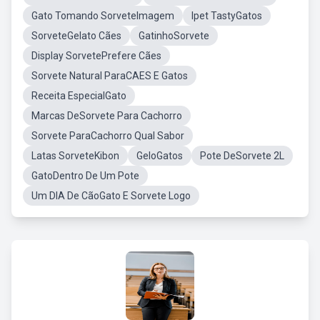
Gato Tomando SorveteImagem
Ipet TastyGatos
SorveteGelato Cães
GatinhoSorvete
Display SorvetePrefere Cães
Sorvete Natural ParaCAES E Gatos
Receita EspecialGato
Marcas DeSorvete Para Cachorro
Sorvete ParaCachorro Qual Sabor
Latas SorveteKibon
GeloGatos
Pote DeSorvete 2L
GatoDentro De Um Pote
Um DIA De CãoGato E Sorvete Logo