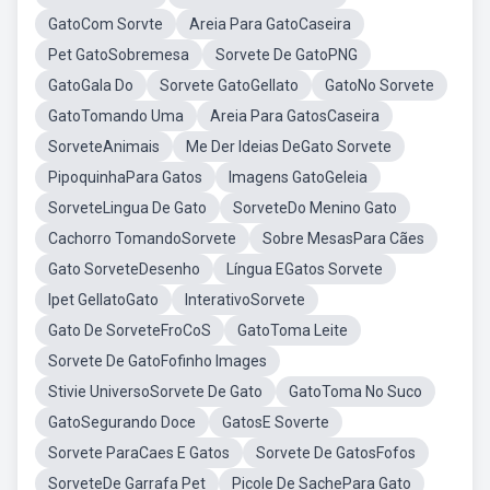
GatoCom Sorvte
Areia Para GatoCaseira
Pet GatoSobremesa
Sorvete De GatoPNG
GatoGala Do
Sorvete GatoGellato
GatoNo Sorvete
GatoTomando Uma
Areia Para GatosCaseira
SorveteAnimais
Me Der Ideias DeGato Sorvete
PipoquinhaPara Gatos
Imagens GatoGeleia
SorveteLingua De Gato
SorveteDo Menino Gato
Cachorro TomandoSorvete
Sobre MesasPara Cães
Gato SorveteDesenho
Língua EGatos Sorvete
Ipet GellatoGato
InterativoSorvete
Gato De SorveteFroCoS
GatoToma Leite
Sorvete De GatoFofinho Images
Stivie UniversoSorvete De Gato
GatoToma No Suco
GatoSegurando Doce
GatosE Soverte
Sorvete ParaCaes E Gatos
Sorvete De GatosFofos
SorveteDe Garrafa Pet
Picole De SachePara Gato