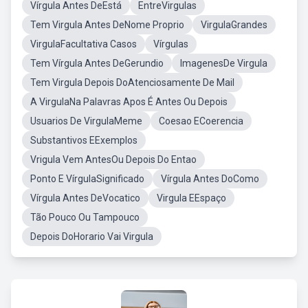
Vírgula Antes DeEstá
EntreVirgulas
Tem Virgula Antes DeNome Proprio
VirgulaGrandes
VirgulaFacultativa Casos
Vírgulas
Tem Vírgula Antes DeGerundio
ImagenesDe Virgula
Tem Virgula Depois DoAtenciosamente De Mail
A VirgulaNa Palavras Apos É Antes Ou Depois
Usuarios De VirgulaMeme
Coesao ECoerencia
Substantivos EExemplos
Vrigula Vem AntesOu Depois Do Entao
Ponto E VírgulaSignificado
Vírgula Antes DoComo
Vírgula Antes DeVocatico
Virgula EEspaço
Tão Pouco Ou Tampouco
Depois DoHorario Vai Virgula