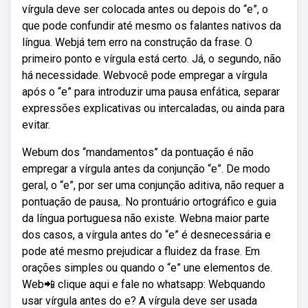
vírgula deve ser colocada antes ou depois do “e”, o
que pode confundir até mesmo os falantes nativos da
língua. Webjá tem erro na construção da frase. O
primeiro ponto e vírgula está certo. Já, o segundo, não
há necessidade. Webvocê pode empregar a vírgula
após o “e” para introduzir uma pausa enfática, separar
expressões explicativas ou intercaladas, ou ainda para
evitar.
Webum dos “mandamentos” da pontuação é não
empregar a vírgula antes da conjunção “e”. De modo
geral, o “e”, por ser uma conjunção aditiva, não requer a
pontuação de pausa,. No prontuário ortográfico e guia
da língua portuguesa não existe. Webna maior parte
dos casos, a vírgula antes do “e” é desnecessária e
pode até mesmo prejudicar a fluidez da frase. Em
orações simples ou quando o “e” une elementos de.
Web📲 clique aqui e fale no whatsapp: Webquando
usar vírgula antes do e? A vírgula deve ser usada