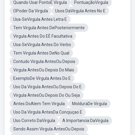
Quando Usar PontoE Virgula
PontuaçãoVirgula
OPoder Da Virgula
Usos DaVirgula Antes No E
Usa-SeVirgula Antes Letra E
Tem Virgula Antes DePosteriormente
Virgula Antes Do EÉ Facultativa
Usa-SeVirgula Antes Do Verbo
Tem Virgula Antes DeNo Qual
Contudo Virgula AntesOu Depois
Virgula AntesOu Depois Do Mais
ExemploDe Vírgula Antes Do E
Uso Da Virgula AntesOu Depois Do E
Virgula AntesOu Depois Do Ou Seja
Antes DoAlem Tem Virgula
MolduraDe Virgula
Uso Da Virgula AntesDa Concjuçao E
Uso Correto DaVirgula
A Importancia DaVirgula
Sendo Assim Virgula AntesOu Depois