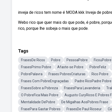
inveja de ricos tem nome é MODA kkk Inveja de pob
Webo rico que quer mais do que pode, é pobre, porque
rico, porque lhe sobeja o mais que pode.
Tags
FrasesDe Ricos
Pobre
PessoaPobre
FicouPobre
FrasesPrimo Pobre
Afaste-se Pobre
PobreFeliz
PobrePalavra
Frases PobresCriaturas
Rico Pobre
Frases Com PobreEngraçadas
Padre RicoPadre Pobre
FrasesSobre a Pobreza
FrasesPara Lavanderia
Tra
O PobreFica Mais Pobre
Augusto CuryRicos E Pobres F
Mentalidade DePobre
De Migalhas AosPobres Frase
FrasePara Gastar Pobres
FrasesDe Paul Ricoeur
Ci