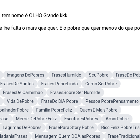
re tem nome é OLHO Grande kkk.
 lhe falta o mais que quer; E o pobre que quer menos do que po
Imagens DePobres
FrasesHumilde
SeuPobre
FraseDe Po
FrasesDe Santos
Frases PobreLinda
Como SerPobre
FrasesDe Caminhão
FrasesSobre Ser Humilde
Vida DePobre
FraseDo DIA Pobre
Pessoa PobrePensamento
balhadorPobre
Família PobreFeliz
Quem E MaisPobre
rase
Meme DePobre Feliz
EscritoresPobres
AmorPobre
Lágrimas DePobres
FrasePara Story Pobre
Rico Feliz PobreTris
dadaniaFrases
Mensagem Quem DOA asPobres
FraseTradicional