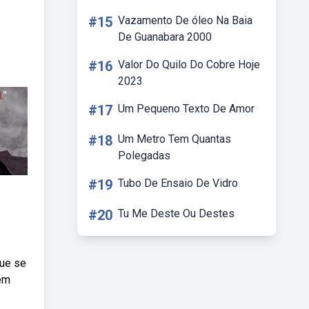
#15
Vazamento De óleo Na Baia
De Guanabara 2000
#16
Valor Do Quilo Do Cobre Hoje
2023
#17
Um Pequeno Texto De Amor
#18
Um Metro Tem Quantas
Polegadas
#19
Tubo De Ensaio De Vidro
#20
Tu Me Deste Ou Destes
que se
zem