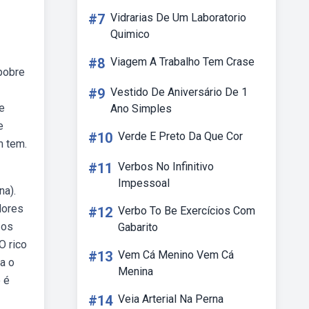
#7
Vidrarias De Um Laboratorio
Quimico
#8
Viagem A Trabalho Tem Crase
pobre
#9
Vestido De Aniversário De 1
e
Ano Simples
e
#10
Verde E Preto Da Que Cor
m tem.
#11
Verbos No Infinitivo
Impessoal
na).
dores
#12
Verbo To Be Exercícios Com
 os
Gabarito
O rico
#13
Vem Cá Menino Vem Cá
a o
Menina
 é
#14
Veia Arterial Na Perna