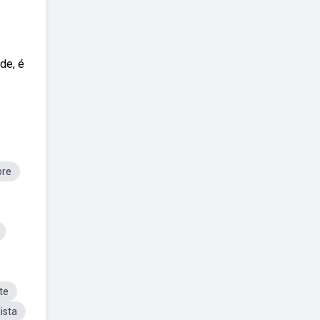
de, é
bre
te
ista