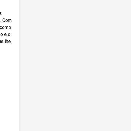
s
s. Com
s como
o e o
e lhe.