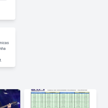
cnicas
inha
.