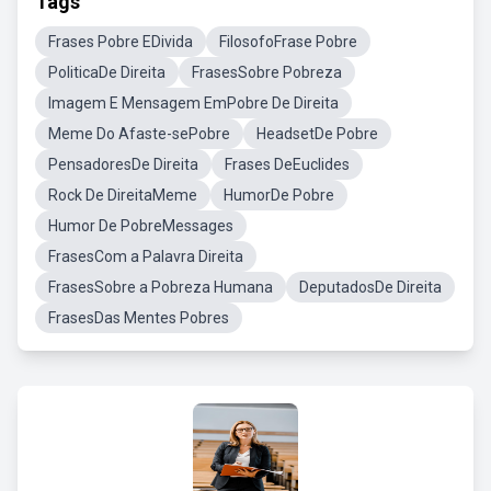
Tags
Frases Pobre EDivida
FilosofoFrase Pobre
PoliticaDe Direita
FrasesSobre Pobreza
Imagem E Mensagem EmPobre De Direita
Meme Do Afaste-sePobre
HeadsetDe Pobre
PensadoresDe Direita
Frases DeEuclides
Rock De DireitaMeme
HumorDe Pobre
Humor De PobreMessages
FrasesCom a Palavra Direita
FrasesSobre a Pobreza Humana
DeputadosDe Direita
FrasesDas Mentes Pobres