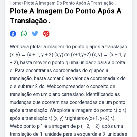
Home
>
Plote A Imagem Do Ponto Após A Translação .
Plote A Imagem Do Ponto Após A
Translação .
Webpara plotar a imagem do ponto q após a translação
(x, y) → (x + 1, y + 2) (x,y)\to (x+1,y+2) (x, y) → (x + 1, y
+ 2), basta mover o ponto q uma unidade para a direita
e. Para encontrar as coordenadas de q' após a
translação, basta somar 6 ao valor da coordenada x de
q e subtrair 2 do. Webcompreender o conceito de
translação em um plano cartesiano, identificando as
mudanças que ocorrem nas coordenadas de um ponto
após a translação. Webplote a imagem do ponto \( q \)
após a translação \( (x, y) \rightarrow(x+1, y+2) \).
Webo ponto p ′ ‍ é a imagem de p (− 2, − 2) ‍ após uma
translação de 1 ‍ unidade para a esquerda e 3 ‍ unidades