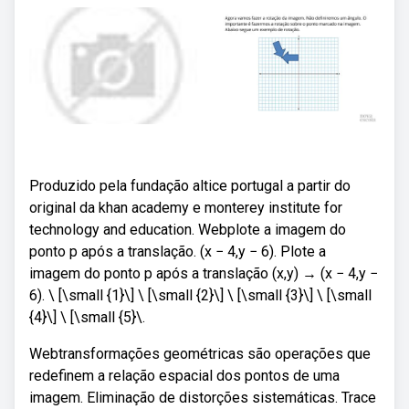
Produzido pela fundação altice portugal a partir do
original da khan academy e monterey institute for
technology and education. Webplote a imagem do
ponto p após a translação. (x − 4,y − 6). Plote a
imagem do ponto p após a translação (x,y) → (x − 4,y −
6). \ [\small {1}\] \ [\small {2}\] \ [\small {3}\] \ [\small
{4}\] \ [\small {5}\.
Webtransformações geométricas são operações que
redefinem a relação espacial dos pontos de uma
imagem. Eliminação de distorções sistemáticas. Trace