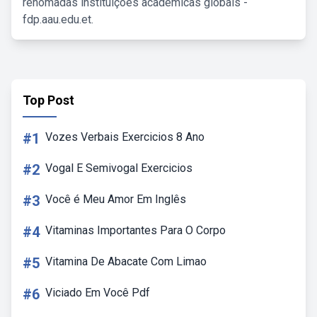
renomadas instituições acadêmicas globais -
fdp.aau.edu.et.
Top Post
#1
Vozes Verbais Exercicios 8 Ano
#2
Vogal E Semivogal Exercicios
#3
Você é Meu Amor Em Inglês
#4
Vitaminas Importantes Para O Corpo
#5
Vitamina De Abacate Com Limao
#6
Viciado Em Você Pdf