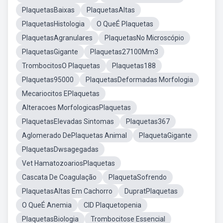
PlaquetasBaixas
PlaquetasAltas
PlaquetasHistologia
O QueÉ Plaquetas
PlaquetasAgranulares
PlaquetasNo Microscópio
PlaquetasGigante
Plaquetas27100Mm3
TrombocitosO Plaquetas
Plaquetas188
Plaquetas95000
PlaquetasDeformadas Morfologia
Mecariocitos EPlaquetas
Alteracoes MorfologicasPlaquetas
PlaquetasElevadas Sintomas
Plaquetas367
Aglomerado DePlaquetas Animal
PlaquetaGigante
PlaquetasDwsagegadas
Vet HamatozoariosPlaquetas
Cascata De Coagulação
PlaquetaSofrendo
PlaquetasAltas Em Cachorro
DupratPlaquetas
O QueÉ Anemia
CID Plaquetopenia
PlaquetasBiologia
Trombocitose Essencial