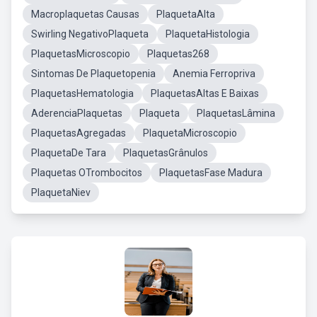
Macroplaquetas Causas
PlaquetaAlta
Swirling NegativoPlaqueta
PlaquetaHistologia
PlaquetasMicroscopio
Plaquetas268
Sintomas De Plaquetopenia
Anemia Ferropriva
PlaquetasHematologia
PlaquetasAltas E Baixas
AderenciaPlaquetas
Plaqueta
PlaquetasLâmina
PlaquetasAgregadas
PlaquetaMicroscopio
PlaquetaDe Tara
PlaquetasGrânulos
Plaquetas OTrombocitos
PlaquetasFase Madura
PlaquetaNiev