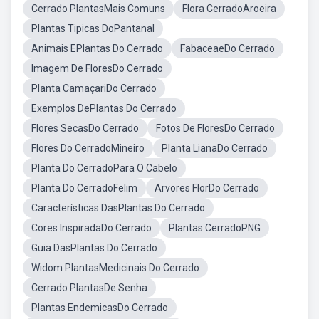
Cerrado PlantasMais Comuns
Flora CerradoAroeira
Plantas Tipicas DoPantanal
Animais EPlantas Do Cerrado
FabaceaeDo Cerrado
Imagem De FloresDo Cerrado
Planta CamaçariDo Cerrado
Exemplos DePlantas Do Cerrado
Flores SecasDo Cerrado
Fotos De FloresDo Cerrado
Flores Do CerradoMineiro
Planta LianaDo Cerrado
Planta Do CerradoPara O Cabelo
Planta Do CerradoFelim
Arvores FlorDo Cerrado
Características DasPlantas Do Cerrado
Cores InspiradaDo Cerrado
Plantas CerradoPNG
Guia DasPlantas Do Cerrado
Widom PlantasMedicinais Do Cerrado
Cerrado PlantasDe Senha
Plantas EndemicasDo Cerrado