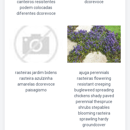
canteiros resistentes
dcorevoce
podem colocadas
diferentes dcorevoce
rasteiras jardim bidens
ajuga perennials
rasteira azulzinha
rasteiras flowering
amarelas dcorevoce
resistant creeping
paisagismo
bugleweed spreading
chickens shady paved
perennial thespruce
shrubs stepables
blooming rasteira
sprawling hardy
groundcover