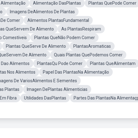
 Alimentação
Alimentação DasPlantas
Plantas QuePode Comer
ão
Imagens DeAlimentos De Plantas
sDe Comer
Alimentos PlantasFundamental
ntas QueServem De Alimento
As PlantasRespiram
o Comestíveis
Plantas QueNão Podem Comer
Plantas QueServe De Alimento
PlantasAromaticas
QueServem De Alimento
Quais Plantas QuePodemos Comer
 Dao Alimentos
PlantasQu Pode Comer
Plantas QueAlimentam
tas Nos Alimentos
Papel Das PlantasNa Alimentação
magens De VariosAlimentos E Sementes
as Plantas
Imagen DePlantas Alimenticias
Em Fibra
Utilidades DasPlantas
Partes Das PlantasNa Alimentaç