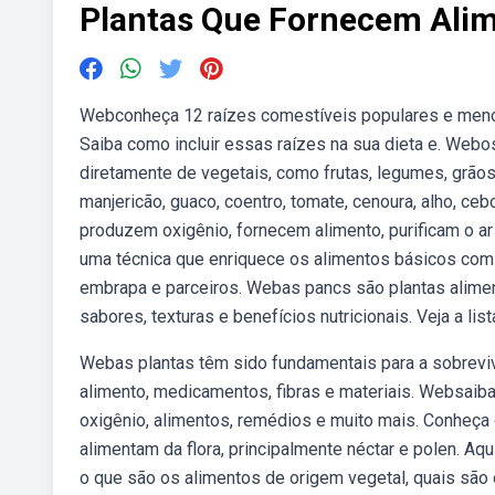
Plantas Que Fornecem Ali
Webconheça 12 raízes comestíveis populares e menos
Saiba como incluir essas raízes na sua dieta e. Web
diretamente de vegetais, como frutas, legumes, grãos
manjericão, guaco, coentro, tomate, cenoura, alho, ceb
produzem oxigênio, fornecem alimento, purificam o a
uma técnica que enriquece os alimentos básicos com m
embrapa e parceiros. Webas pancs são plantas alimen
sabores, texturas e benefícios nutricionais. Veja a lis
Webas plantas têm sido fundamentais para a sobreviv
alimento, medicamentos, fibras e materiais. Websaiba
oxigênio, alimentos, remédios e muito mais. Conheça
alimentam da flora, principalmente néctar e polen. A
o que são os alimentos de origem vegetal, quais sã