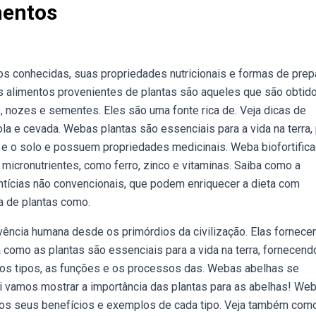
mentos
 conhecidas, suas propriedades nutricionais e formas de prep
os alimentos provenientes de plantas são aqueles que são obtid
, nozes e sementes. Eles são uma fonte rica de. Veja dicas de
ola e cevada. Webas plantas são essenciais para a vida na terra,
r e o solo e possuem propriedades medicinais. Weba biofortific
icronutrientes, como ferro, zinco e vitaminas. Saiba como a
tícias não convencionais, que podem enriquecer a dieta com
ta de plantas como.
ência humana desde os primórdios da civilização. Elas fornec
 como as plantas são essenciais para a vida na terra, fornecend
 os tipos, as funções e os processos das. Webas abelhas se
qui vamos mostrar a importância das plantas para as abelhas! We
o os seus benefícios e exemplos de cada tipo. Veja também com