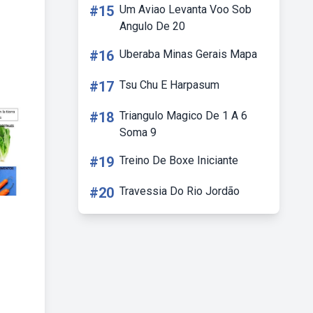
#15
Um Aviao Levanta Voo Sob
Angulo De 20
#16
Uberaba Minas Gerais Mapa
#17
Tsu Chu E Harpasum
#18
Triangulo Magico De 1 A 6
Soma 9
#19
Treino De Boxe Iniciante
#20
Travessia Do Rio Jordão