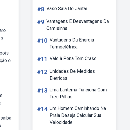
#8
Vaso Sala De Jantar
#9
Vantagens E Desvantagens Da
Camisinha
aro.
os
#10
Vantagens Da Energia
Termoelétrica
 pois
#11
Vale à Pena Tem Crase
ação é
#12
Unidades De Medidas
Eletricas
#13
Uma Lanterna Funciona Com
em
Tres Pilhas
o
#14
Um Homem Caminhando Na
Praia Deseja Calcular Sua
bsaiba
Velocidade
o