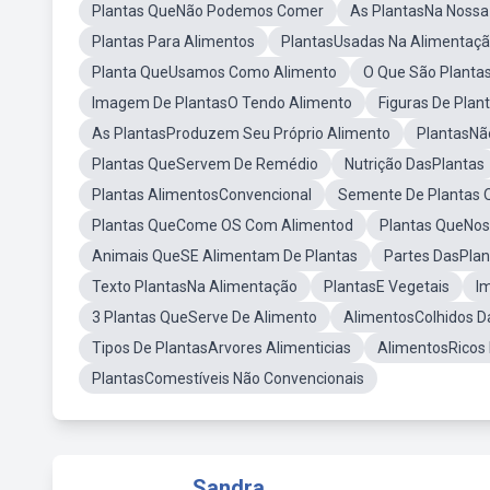
Plantas QueNão Podemos Comer
As PlantasNa Nossa
Plantas Para Alimentos
PlantasUsadas Na Alimentaç
Planta QueUsamos Como Alimento
O Que São Planta
Imagem De PlantasO Tendo Alimento
Figuras De Pla
As PlantasProduzem Seu Próprio Alimento
PlantasNã
Plantas QueServem De Remédio
Nutrição DasPlantas
Plantas AlimentosConvencional
Semente De Plantas 
Plantas QueCome OS Com Alimentod
Plantas QueNos
Animais QueSE Alimentam De Plantas
Partes DasPlan
Texto PlantasNa Alimentação
PlantasE Vegetais
I
3 Plantas QueServe De Alimento
AlimentosColhidos D
Tipos De PlantasArvores Alimenticias
AlimentosRicos 
PlantasComestíveis Não Convencionais
Sandra