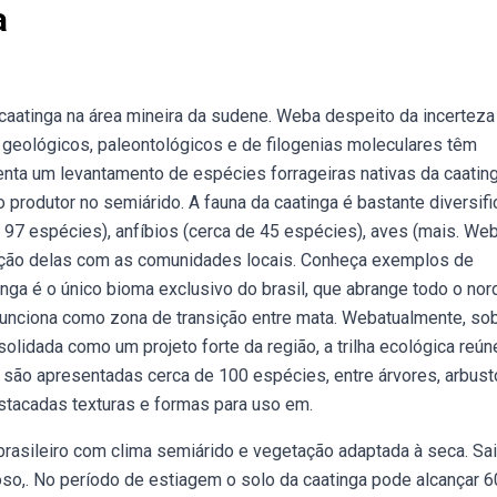
a
caatinga na área mineira da sudene. Weba despeito da incerteza
geológicos, paleontológicos e de filogenias moleculares têm
nta um levantamento de espécies forrageiras nativas da caating
produtor no semiárido. A fauna da caatinga é bastante diversifi
 97 espécies), anfíbios (cerca de 45 espécies), aves (mais. We
lação delas com as comunidades locais. Conheça exemplos de
ga é o único bioma exclusivo do brasil, que abrange todo o nor
 funciona como zona de transição entre mata. Webatualmente, so
lidada como um projeto forte da região, a trilha ecológica reún
 são apresentadas cerca de 100 espécies, entre árvores, arbust
stacadas texturas e formas para uso em.
brasileiro com clima semiárido e vegetação adaptada à seca. Sa
so,. No período de estiagem o solo da caatinga pode alcançar 60