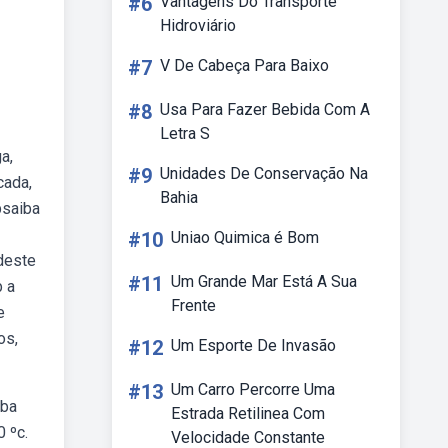
#6
Vantagens Do Transporte
Hidroviário
#7
V De Cabeça Para Baixo
#8
Usa Para Fazer Bebida Com A
Letra S
a,
#9
Unidades De Conservação Na
cada,
Bahia
bsaiba
#10
Uniao Quimica é Bom
deste
#11
Um Grande Mar Está A Sua
b a
Frente
e
os,
#12
Um Esporte De Invasão
#13
Um Carro Percorre Uma
iba
Estrada Retilinea Com
 ºc.
Velocidade Constante