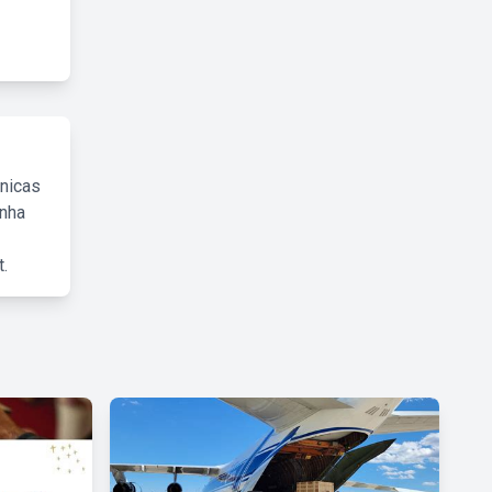
cnicas
inha
.