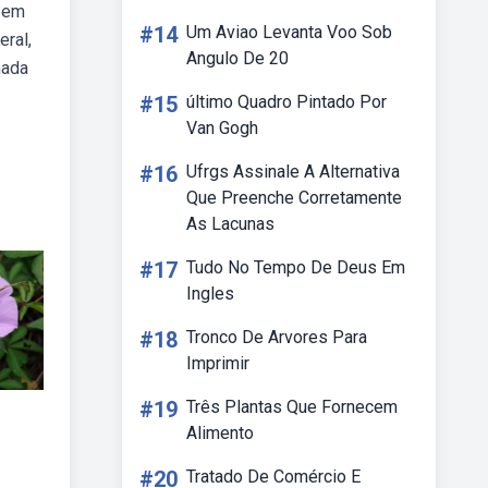
azem
#14
Um Aviao Levanta Voo Sob
eral,
Angulo De 20
mada
#15
último Quadro Pintado Por
Van Gogh
#16
Ufrgs Assinale A Alternativa
Que Preenche Corretamente
As Lacunas
#17
Tudo No Tempo De Deus Em
Ingles
#18
Tronco De Arvores Para
Imprimir
#19
Três Plantas Que Fornecem
Alimento
#20
Tratado De Comércio E