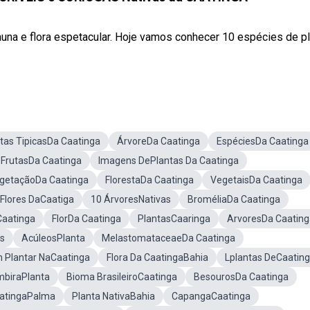
auna e flora espetacular. Hoje vamos conhecer 10 espécies de p
tas TipicasDa Caatinga
ÁrvoreDa Caatinga
EspéciesDa Caatinga
FrutasDa Caatinga
Imagens DePlantas Da Caatinga
getaçãoDa Caatinga
FlorestaDa Caatinga
VegetaisDa Caatinga
Flores DaCaatiga
10 ÁrvoresNativas
BroméliaDa Caatinga
Caatinga
FlorDa Caatinga
PlantasCaaringa
ArvoresDa Caating
s
AcúleosPlanta
MelastomataceaeDa Caatinga
 Plantar NaCaatinga
Flora Da CaatingaBahia
Lplantas DeCaatin
biraPlanta
Bioma BrasileiroCaatinga
BesourosDa Caatinga
aatingaPalma
Planta NativaBahia
CapangaCaatinga