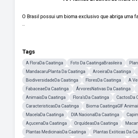
O Brasil possui um bioma exclusivo que abriga uma f
...
Tags
A FloraDa Caatinga
Foto Da CaatingaBrasileira
Plan
MandacaruPlanta Da Caatinga
AroeiraDa Caatinga
BiodiversidadeDa Caatinga
FloresDa Caatinga
A Ve
FabaceaeDa Caatinga
ÁrvoresNativas Da Caatinga
AnimaisDa Caatinga
Flora'sDa Caatinga
CactosDa 
CaracteristicasDa Caatinga
Bioma CaatingaGIF Animai
MacelaDa Caatinga
DIA NacionalDa Caatinga
Capim
AçucenaDa Caatinga
OrquídeasDa Caatinga
Macam
Plantas MedicinaisDa Caatinga
Plantas Exóticas Da C