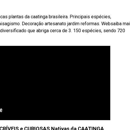
as plantas da caatinga brasileira. Principais espécies,
paisagismo. Decoração artesanato jardim reformas. Websaiba ma
 diversificado que abriga cerca de 3. 150 espécies, sendo 720
 INCRÍVEIS e CURIOSAS Nativas da CAATINGA