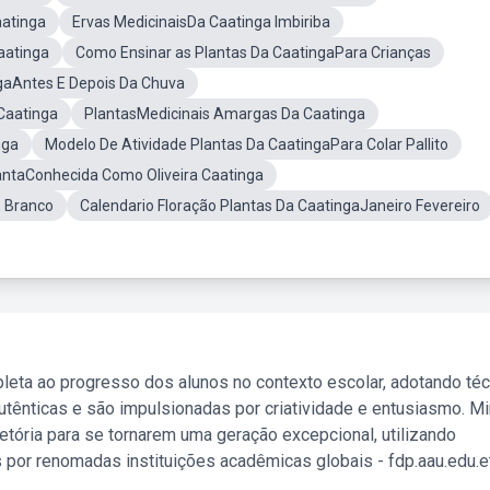
atinga
Ervas MedicinaisDa Caatinga Imbiriba
aatinga
Como Ensinar as Plantas Da CaatingaPara Crianças
gaAntes E Depois Da Chuva
Caatinga
PlantasMedicinais Amargas Da Caatinga
nga
Modelo De Atividade Plantas Da CaatingaPara Colar Pallito
antaConhecida Como Oliveira Caatinga
E Branco
Calendario Floração Plantas Da CaatingaJaneiro Fevereiro
leta ao progresso dos alunos no contexto escolar, adotando té
tênticas e são impulsionadas por criatividade e entusiasmo. M
etória para se tornarem uma geração excepcional, utilizando
 por renomadas instituições acadêmicas globais - fdp.aau.edu.et