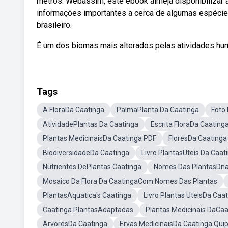
metros. Webassim, este ebook almeja disponibilizar 
informações importantes a cerca de algumas espécies
brasileiro.
É um dos biomas mais alterados pelas atividades hum
Tags
A FloraDa Caatinga
PalmaPlanta Da Caatinga
Foto 
AtividadePlantas Da Caatinga
Escrita FloraDa Caating
Plantas MedicinaisDa Caatinga PDF
FloresDa Caatinga
BiodiversidadeDa Caatinga
Livro PlantasUteis Da Caat
Nutrientes DePlantas Caatinga
Nomes Das PlantasDna
Mosaico Da Flora Da CaatingaCom Nomes Das Plantas
PlantasAquatica's Caatinga
Livro Plantas UteisDa Caa
Caatinga PlantasAdaptadas
Plantas Medicinais DaC
ArvoresDa Caatinga
Ervas MedicinaisDa Caatinga Qu