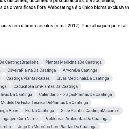
aos discentes, docentes e pesquisadores, e à sociedade,
 da diversificada flora. Webcaatinga é o único bioma exclusiva
anas nos últimos séculos (mma, 2012). Para albuquerque et al.
Da CaatingaBrasileira
Plantas MedicinaisDa Caatinga
a
OliveiraPlanta Da Caatinga
ÁrvoreDa Caatinga
Caatinga PlantasRaizes
Ervas MedicinaisDa Caatinga
inga
Caducifolia EmPlantas Da Caatinga
tivas Da Caatinga
Calendario FloraçãoPlantas Da Caatinga
Modelo De Ficha Tecnica DePlantas Da Caatinga
tinga Apne
FlorDa Caatinga
Slide Plantas CaatingaMacururé
aatingagen Com Nome
Problemas AmbientaisDa Caatinga
ipembo
Jogo Da Memória ComPlantas Da Caatinga