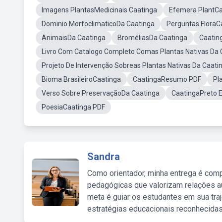
Imagens PlantasMedicinais Caatinga
Efemera PlantCa
Dominio MorfoclimaticoDa Caatinga
Perguntas FloraC
AnimaisDa Caatinga
BroméliasDa Caatinga
Caatin
Livro Com Catalogo Completo Comas Plantas Nativas Da 
Projeto De Intervenção Sobreas Plantas Nativas Da Caati
Bioma BrasileiroCaatinga
CaatingaResumo PDF
Pl
Verso Sobre PreservaçãoDa Caatinga
CaatingaPreto 
PoesiaCaatinga PDF
Sandra
Como orientador, minha entrega é comp
pedagógicas que valorizam relações au
meta é guiar os estudantes em sua traj
estratégias educacionais reconhecidas