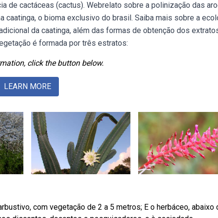
a de cactáceas (cactus). Webrelato sobre a polinização das aro
 caatinga, o bioma exclusivo do brasil. Saiba mais sobre a ecol
radicional da caatinga, além das formas de obtenção dos extrato
egetação é formada por três estratos:
mation, click the button below.
LEARN MORE
arbustivo, com vegetação de 2 a 5 metros; E o herbáceo, abaixo 