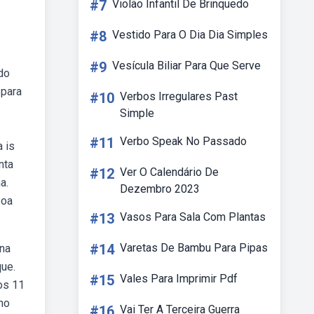
#7
Violão Infantil De Brinquedo
#8
Vestido Para O Dia Dia Simples
#9
Vesícula Biliar Para Que Serve
do
 para
#10
Verbos Irregulares Past
Simple
#11
Verbo Speak No Passado
 is
nta
#12
Ver O Calendário De
a.
Dezembro 2023
boa
#13
Vasos Para Sala Com Plantas
#14
Varetas De Bambu Para Pipas
ana
que.
#15
Vales Para Imprimir Pdf
os 11
no
#16
Vai Ter A Terceira Guerra