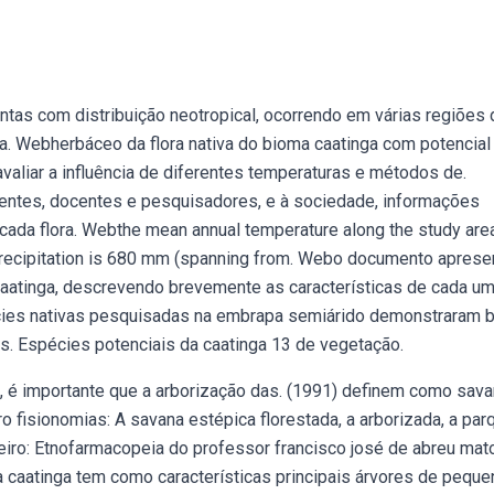
tas com distribuição neotropical, ocorrendo em várias regiões 
ia. Webherbáceo da flora nativa do bioma caatinga com potencial
avaliar a influência de diferentes temperaturas e métodos de.
centes, docentes e pesquisadores, e à sociedade, informações
cada flora. Webthe mean annual temperature along the study area
l precipitation is 680 mm (spanning from. Webo documento aprese
caatinga, descrevendo brevemente as características de cada um
écies nativas pesquisadas na embrapa semiárido demonstraram 
os. Espécies potenciais da caatinga 13 de vegetação.
l, é importante que a arborização das. (1991) definem como sav
 fisionomias: A savana estépica florestada, a arborizada, a par
eiro: Etnofarmacopeia do professor francisco josé de abreu mat
 caatinga tem como características principais árvores de peque