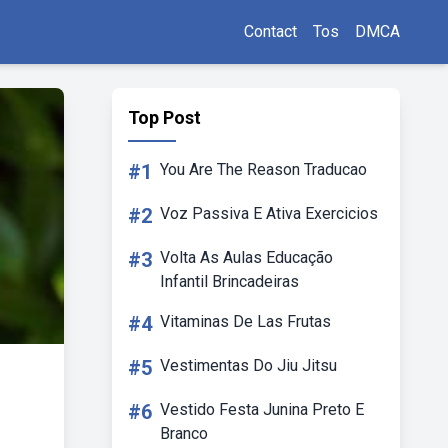
Contact
Tos
DMCA
Top Post
#1
You Are The Reason Traducao
#2
Voz Passiva E Ativa Exercicios
#3
Volta As Aulas Educação
Infantil Brincadeiras
#4
Vitaminas De Las Frutas
#5
Vestimentas Do Jiu Jitsu
#6
Vestido Festa Junina Preto E
Branco