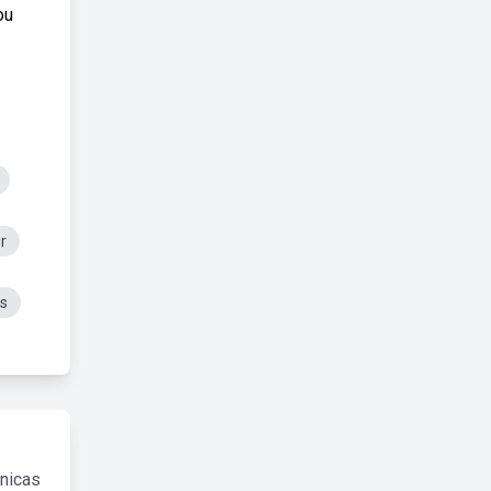
ou
r
es
cnicas