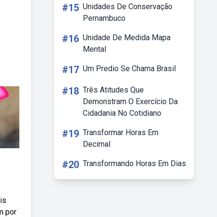
#15
Unidades De Conservação
Pernambuco
#16
Unidade De Medida Mapa
Mental
#17
Um Predio Se Chama Brasil
#18
Três Atitudes Que
Demonstram O Exercício Da
Cidadania No Cotidiano
#19
Transformar Horas Em
Decimal
#20
Transformando Horas Em Dias
is
m por