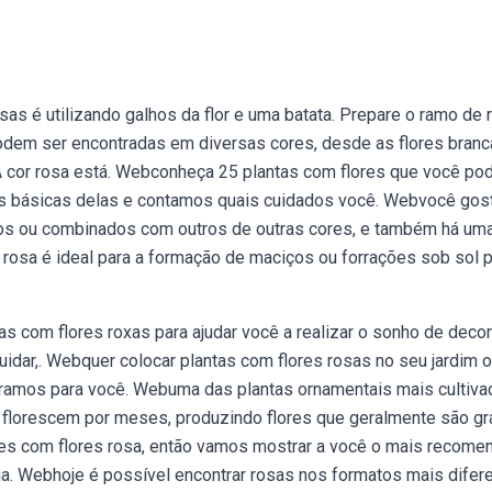
s é utilizando galhos da flor e uma batata. Prepare o ramo de 
podem ser encontradas em diversas cores, desde as flores branc
 A cor rosa está. Webconheça 25 plantas com flores que você pod
as básicas delas e contamos quais cuidados você. Webvocê gos
hos ou combinados com outros de outras cores, e também há um
 rosa é ideal para a formação de maciços ou forrações sob sol p
 com flores roxas para ajudar você a realizar o sonho de decor
uidar,. Webquer colocar plantas com flores rosas no seu jardim o
aramos para você. Webuma das plantas ornamentais mais cultiva
 florescem por meses, produzindo flores que geralmente são g
res com flores rosa, então vamos mostrar a você o mais recom
. Webhoje é possível encontrar rosas nos formatos mais difere