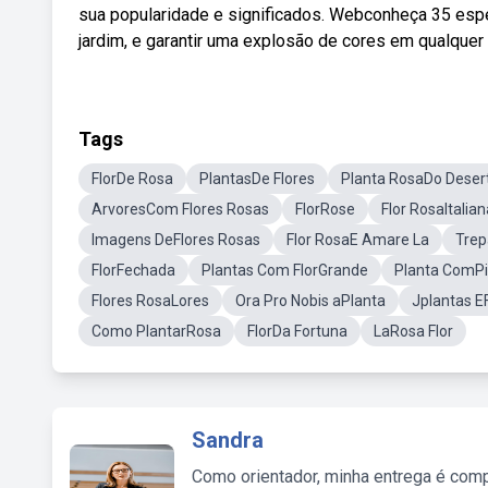
sua popularidade e significados. Webconheça 35 esp
jardim, e garantir uma explosão de cores em qualquer
Tags
FlorDe Rosa
PlantasDe Flores
Planta RosaDo Deser
ArvoresCom Flores Rosas
FlorRose
Flor RosaItalia
Imagens DeFlores Rosas
Flor RosaE Amare La
Trep
FlorFechada
Plantas Com FlorGrande
Planta ComPi
Flores RosaLores
Ora Pro Nobis aPlanta
Jplantas E
Como PlantarRosa
FlorDa Fortuna
LaRosa Flor
Sandra
Como orientador, minha entrega é comp