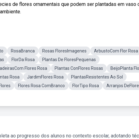
ecies de flores ornamentais que podem ser plantadas em vaso 
 ambiente.
to
RosaBranca
Rosas FloresImagenes
ArbustoCom Flor Rosa
nas
FlorDa Rosa
Plantas De FloresPequenas
adeirasCom Flores Rosa
Plantas ConFlores Rosas
BeijoPlanta Flo
ntas Rosa
JardimFlores Rosa
PlantasResistentes Ao Sol
Flores
Flores Rosa ComBranco
FlorTipo Rosa
Arranjos DeFlor
leta ao progresso dos alunos no contexto escolar, adotando té