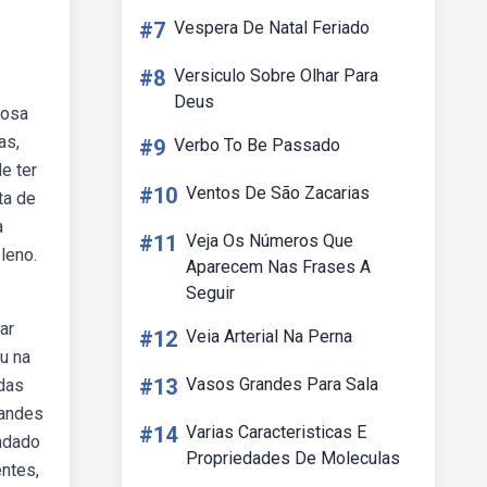
#7
Vespera De Natal Feriado
#8
Versiculo Sobre Olhar Para
Deus
rosa
as,
#9
Verbo To Be Passado
e ter
#10
Ventos De São Zacarias
ta de
a
#11
Veja Os Números Que
leno.
Aparecem Nas Frases A
Seguir
ar
#12
Veia Arterial Na Perna
u na
#13
Vasos Grandes Para Sala
das
randes
#14
Varias Caracteristicas E
endado
Propriedades De Moleculas
ntes,