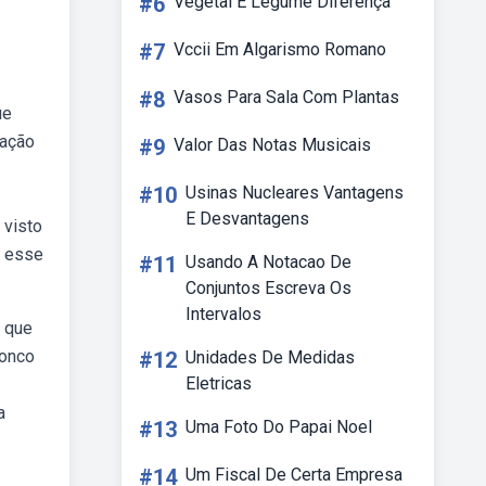
#6
Vegetal E Legume Diferença
#7
Vccii Em Algarismo Romano
#8
Vasos Para Sala Com Plantas
ue
ração
#9
Valor Das Notas Musicais
#10
Usinas Nucleares Vantagens
E Desvantagens
 visto
o esse
#11
Usando A Notacao De
Conjuntos Escreva Os
Intervalos
o que
ronco
#12
Unidades De Medidas
Eletricas
a
#13
Uma Foto Do Papai Noel
#14
Um Fiscal De Certa Empresa