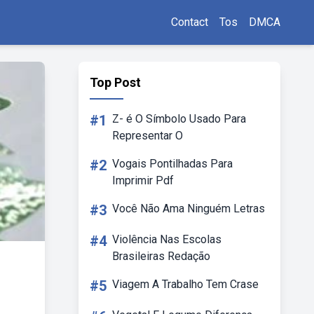
Contact
Tos
DMCA
Top Post
#1
Z- é O Símbolo Usado Para
Representar O
#2
Vogais Pontilhadas Para
Imprimir Pdf
#3
Você Não Ama Ninguém Letras
#4
Violência Nas Escolas
Brasileiras Redação
#5
Viagem A Trabalho Tem Crase