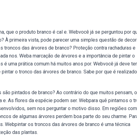
una, que o produto branco é cal e. Webvocê já se perguntou por q
o? À primeira vista, pode parecer uma simples questão de deco
os troncos das árvores de branco? Proteção contra rachaduras e
usada nos. Weba marcação de árvores e a importância de pintar o
res é uma prática comum há muitos anos por. Webvocê já deve ter
intar o tronco das árvores de branco. Sabe por que é realizad
s são pintados de branco? Ao contrário do que muitos pensam, 
ta e. As flores da espécie podem ser. Webpara quê pintamos o t
senvolvidos, sem nos perguntar o motivo disso. Em regiões com
roncos de algumas árvores perdem boa parte do seu charme. Par
s. Webpintar os troncos das árvores de branco é uma técnica
teção das plantas.