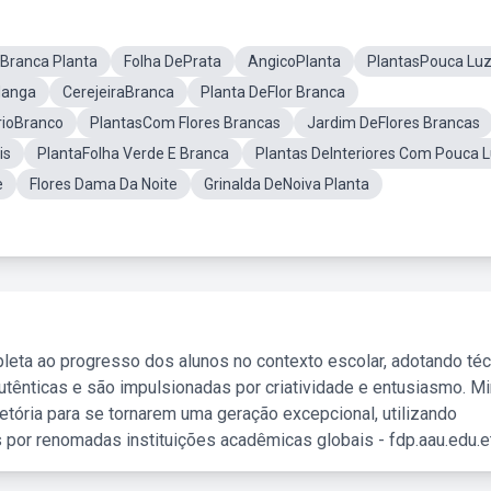
Branca Planta
Folha DePrata
AngicoPlanta
PlantasPouca Lu
Manga
CerejeiraBranca
Planta DeFlor Branca
rioBranco
PlantasCom Flores Brancas
Jardim DeFlores Brancas
is
PlantaFolha Verde E Branca
Plantas DeInteriores Com Pouca 
e
Flores Dama Da Noite
Grinalda DeNoiva Planta
leta ao progresso dos alunos no contexto escolar, adotando té
tênticas e são impulsionadas por criatividade e entusiasmo. M
etória para se tornarem uma geração excepcional, utilizando
 por renomadas instituições acadêmicas globais - fdp.aau.edu.et