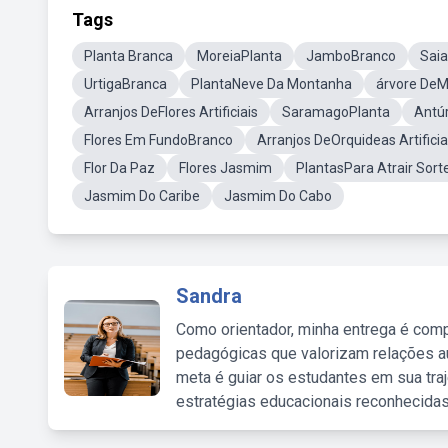
Tags
Planta Branca
MoreiaPlanta
JamboBranco
Saia
UrtigaBranca
PlantaNeve Da Montanha
árvore De
Arranjos DeFlores Artificiais
SaramagoPlanta
Antú
Flores Em FundoBranco
Arranjos DeOrquideas Artificia
Flor Da Paz
Flores Jasmim
PlantasPara Atrair Sort
Jasmim Do Caribe
Jasmim Do Cabo
Sandra
Como orientador, minha entrega é comp
pedagógicas que valorizam relações au
meta é guiar os estudantes em sua traj
estratégias educacionais reconhecidas