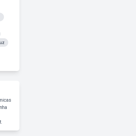
z
Luz
cnicas
inha
.