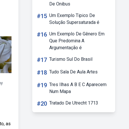
De Onibus
#15
Um Exemplo Tipico De
Solução Supersaturada é
#16
Um Exemplo De Gênero Em
Que Predomina A
Argumentação é
#17
Turismo Sul Do Brasil
#18
Tudo Sala De Aula Artes
ny
#19
Tres Ilhas A B E C Aparecem
Num Mapa
#20
Tratado De Utrecht 1713
to, as