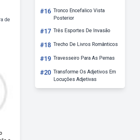
#16
Tronco Encefalico Vista
Posterior
ra de
#17
Três Esportes De Invasão
#18
Trecho De Livros Românticos
#19
Travesseiro Para As Pernas
#20
Transforme Os Adjetivos Em
Locuções Adjetivas
o