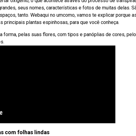
ertar oxigênio, o que acontece através do processo de transpira
randes, seus nomes, características e fotos de muitas delas. S
 espaços, tanto. Webaqui no umcomo, vamos te explicar porque a
s principais plantas espinhosas, para que você conheça.
 forma, pelas suas flores, com tipos e panóplias de cores, pel
es.
as com folhas lindas