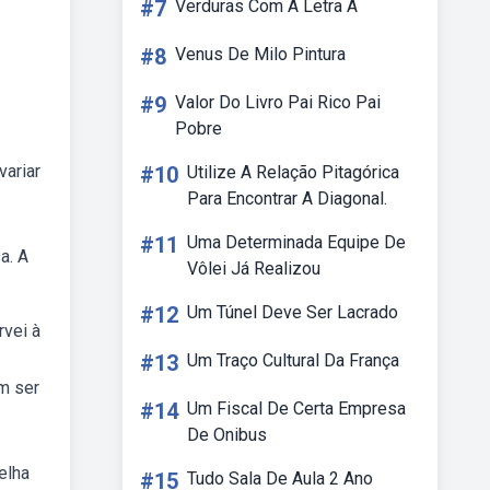
#7
Verduras Com A Letra A
#8
Venus De Milo Pintura
#9
Valor Do Livro Pai Rico Pai
Pobre
variar
#10
Utilize A Relação Pitagórica
Para Encontrar A Diagonal.
#11
Uma Determinada Equipe De
a. A
Vôlei Já Realizou
#12
Um Túnel Deve Ser Lacrado
rvei à
#13
Um Traço Cultural Da França
em ser
#14
Um Fiscal De Certa Empresa
De Onibus
elha
#15
Tudo Sala De Aula 2 Ano