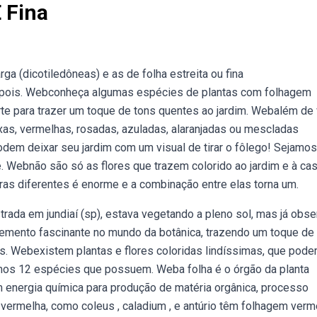
 Fina
ga (dicotiledôneas) e as de folha estreita ou fina
e pois. Webconheça algumas espécies de plantas com folhagem
te para trazer um toque de tons quentes ao jardim. Webalém de 
xas, vermelhas, rosadas, azuladas, alaranjadas ou mescladas
dem deixar seu jardim com um visual de tirar o fôlego! Sejamos
 Webnão são só as flores que trazem colorido ao jardim e à cas
ras diferentes é enorme e a combinação entre elas torna um.
rada em jundiaí (sp), estava vegetando a pleno sol, mas já obse
emento fascinante no mundo da botânica, trazendo um toque de
nos. Webexistem plantas e flores coloridas lindíssimas, que pod
amos 12 espécies que possuem. Weba folha é o órgão da planta
 energia química para produção de matéria orgânica, processo
ermelha, como coleus , caladium , e antúrio têm folhagem verm