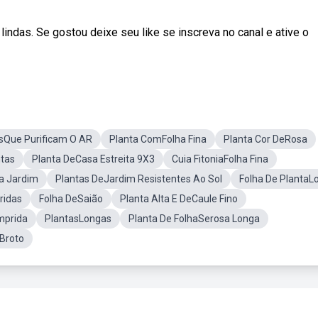
lindas. Se gostou deixe seu like se inscreva no canal e ative o
sQue Purificam O AR
Planta ComFolha Fina
Planta Cor DeRosa
ntas
Planta DeCasa Estreita 9X3
Cuia FitoniaFolha Fina
a Jardim
Plantas DeJardim Resistentes Ao Sol
Folha De PlantaL
ridas
Folha DeSaião
Planta Alta E DeCaule Fino
mprida
PlantasLongas
Planta De FolhaSerosa Longa
 Broto