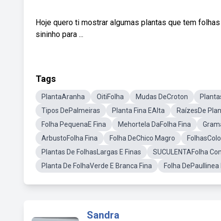
Hoje quero ti mostrar algumas plantas que tem folhas 
sininho para ...
Tags
PlantaAranha
OitiFolha
Mudas DeCroton
Planta
Tipos DePalmeiras
Planta Fina EAlta
RaízesDe Pla
Folha PequenaE Fina
Mehortela DaFolha Fina
Gram
ArbustoFolha Fina
Folha DeChico Magro
FolhasColo
Plantas De FolhasLargas E Finas
SUCULENTAFolha Co
Planta De FolhaVerde E Branca Fina
Folha DePaullinea
Sandra