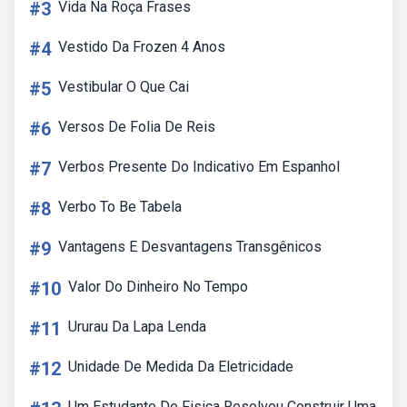
#3
Vida Na Roça Frases
#4
Vestido Da Frozen 4 Anos
#5
Vestibular O Que Cai
#6
Versos De Folia De Reis
#7
Verbos Presente Do Indicativo Em Espanhol
#8
Verbo To Be Tabela
#9
Vantagens E Desvantagens Transgênicos
#10
Valor Do Dinheiro No Tempo
#11
Ururau Da Lapa Lenda
#12
Unidade De Medida Da Eletricidade
Um Estudante De Fisica Resolveu Construir Uma