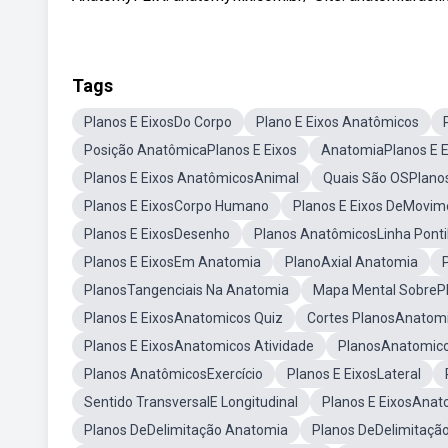
Tags
Planos E EixosDo Corpo
Plano E Eixos Anatômicos
Posição AnatômicaPlanos E Eixos
AnatomiaPlanos E E
Planos E Eixos AnatômicosAnimal
Quais São OSPlano
Planos E EixosCorpo Humano
Planos E Eixos DeMovim
Planos E EixosDesenho
Planos AnatômicosLinha Ponti
Planos E EixosEm Anatomia
PlanoAxial Anatomia
PlanosTangenciais Na Anatomia
Mapa Mental SobrePl
Planos E EixosAnatomicos Quiz
Cortes PlanosAnatom
Planos E EixosAnatomicos Atividade
PlanosAnatomico
Planos AnatômicosExercício
Planos E EixosLateral
Sentido TransversalE Longitudinal
Planos E EixosAnat
Planos DeDelimitação Anatomia
Planos DeDelimitaçã