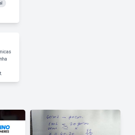
al
cnicas
inha
.