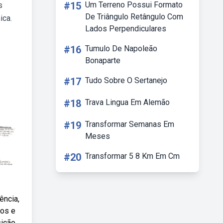
#15
Um Terreno Possui Formato
s
De Triângulo Retângulo Com
ica.
Lados Perpendiculares
#16
Tumulo De Napoleão
Bonaparte
#17
Tudo Sobre O Sertanejo
#18
Trava Lingua Em Alemão
#19
Transformar Semanas Em
Meses
#20
Transformar 5 8 Km Em Cm
ência,
nos e
sição