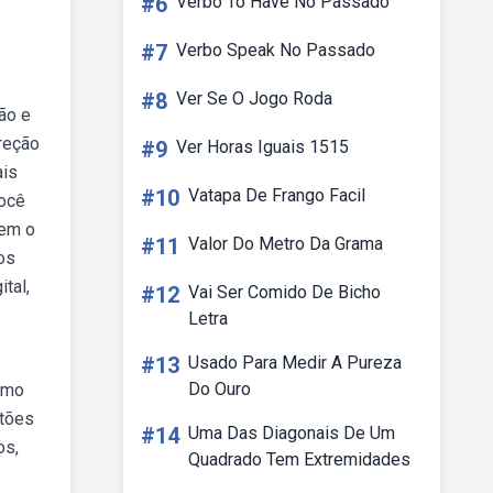
#6
Verbo To Have No Passado
#7
Verbo Speak No Passado
#8
Ver Se O Jogo Roda
ão e
reção
#9
Ver Horas Iguais 1515
ais
#10
Vatapa De Frango Facil
você
tem o
#11
Valor Do Metro Da Grama
os
tal,
#12
Vai Ser Comido De Bicho
Letra
#13
Usado Para Medir A Pureza
Do Ouro
simo
rtões
#14
Uma Das Diagonais De Um
os,
Quadrado Tem Extremidades