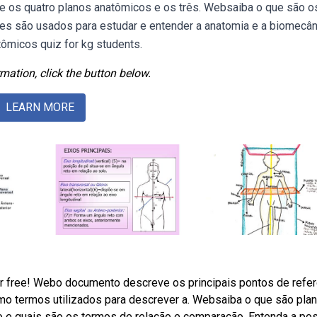
re os quatro planos anatômicos e os três. Websaiba o que são o
es são usados para estudar e entender a anatomia e a biomecân
ômicos quiz for kg students.
mation, click the button below.
LEARN MORE
or free! Webo documento descreve os principais pontos de refer
o termos utilizados para descrever a. Websaiba o que são pla
 e quais são os termos de relação e comparação. Entenda a po