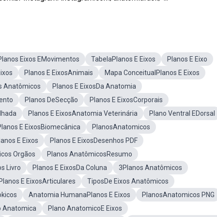
Planos Eixos EMovimentos
TabelaPlanos E Eixos
Planos E Eixo
ixos
Planos E EixosAnimais
Mapa ConceitualPlanos E Eixos
s Anatômicos
Planos E EixosDa Anatomia
ento
Planos DeSecção
Planos E EixosCorporais
lhada
Planos E EixosAnatomia Veterinária
Plano Ventral EDorsal
Planos E EixosBiomecânica
PlanosAnatomicos
anos E Eixos
Planos E EixosDesenhos PDF
icos Orgãos
Planos AnatômicosResumo
s Livro
Planos E EixosDa Coluna
3Planos Anatômicos
Planos E EixosArticulares
TiposDe Eixos Anatômicos
okicos
Anatomia HumanaPlanos E Eixos
PlanosAnatomicos PNG
o Anatomica
Plano AnatomicoE Eixos