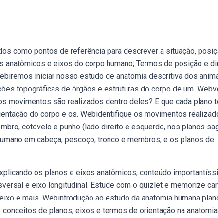
os como pontos de referência para descrever a situação, posiç
s anatômicos e eixos do corpo humano; Termos de posição e di
ebiremos iniciar nosso estudo de anatomia descritiva dos anim
ões topográficas de órgãos e estruturas do corpo de um. Web
os movimentos são realizados dentro deles? E que cada plano 
ientação do corpo e os. Webidentifique os movimentos realizad
 ombro, cotovelo e punho (lado direito e esquerdo, nos planos sagi
 humano em cabeça, pescoço, tronco e membros, e os planos de
explicando os planos e eixos anatômicos, conteúdo importantís
versal e eixo longitudinal. Estude com o quizlet e memorize ca
eixo e mais. Webintrodução ao estudo da anatomia humana plan
 conceitos de planos, eixos e termos de orientação na anatomia