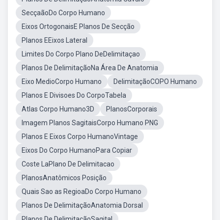
SecçaãoDo Corpo Humano
Eixos OrtogonaisE Planos De Secção
Planos EEixos Lateral
Limites Do Corpo Plano DeDelimitaçao
Planos De DelimitaçãoNa Área De Anatomia
Eixo MedioCorpo Humano
DelimitaçãoCOPO Humano
Planos E Divisoes Do CorpoTabela
Atlas Corpo Humano3D
PlanosCorporais
Imagem Planos SagitaisCorpo Humano PNG
Planos E Eixos Corpo HumanoVintage
Eixos Do Corpo HumanoPara Copiar
Coste LaPlano De Delimitacao
PlanosAnatômicos Posição
Quais Sao as RegioaDo Corpo Humano
Planos De DelimitaçãoAnatomia Dorsal
Planos De DelimitaçãoSagital