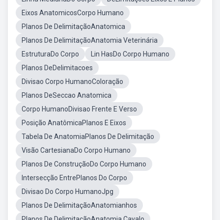
Eixos AnatomicosCorpo Humano
Planos De DelimitaçãoAnatomica
Planos De DelimitaçãoAnatomia Veterinária
EstruturaDo Corpo
Lin HasDo Corpo Humano
Planos DeDelimitacoes
Divisao Corpo HumanoColoração
Planos DeSeccao Anatomica
Corpo HumanoDivisao Frente E Verso
Posição AnatômicaPlanos E Eixos
Tabela De AnatomiaPlanos De Delimitação
Visão CartesianaDo Corpo Humano
Planos De ConstruçãoDo Corpo Humano
Intersecção EntrePlanos Do Corpo
Divisao Do Corpo HumanoJpg
Planos De DelimitaçãoAnatomianhos
Planos De DelimitaçãoAnatomia Cavalo