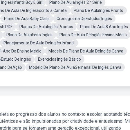
InglesInfantil Boy E Girl
Plano De AulaInglês 2.ª Série
no De Aula De InglesEscrito a Caneta
Plano De AulaInglês Pronto
Plano De AulaBaby Class
Cronograma DeEstudos Inglês
esh PDF
Planos De AulaInglês Prontos
Plano De Aula8 Ano Inglês
Plano De AulaFeito Ingles
Plano De Aula DeInglês Ensino Médio
Planejamento De Aula DeInglês Infantil
1 Ano Do Ensino Médio
Modelo De Plano De Aula DeInglês Canva
eEstudo De Inglês
Exercícios Inglês Básico
lano DeAção
Modelo De Plano De AulaSemanal De Inglês Canva
leta ao progresso dos alunos no contexto escolar, adotando té
tênticas e são impulsionadas por criatividade e entusiasmo. M
etória para se tornarem uma geração excepcional, utilizando