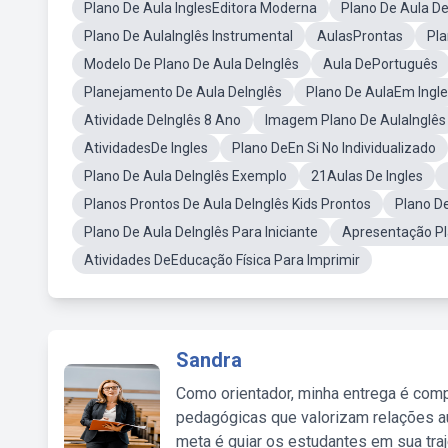
Plano De Aula InglesEditora Moderna
Plano De Aula De 
Plano De AulaInglês Instrumental
AulasProntas
Pla
Modelo De Plano De Aula DeInglês
Aula DePortuguês
Planejamento De Aula DeInglês
Plano De AulaEm Ingl
Atividade DeInglês 8 Ano
Imagem Plano De AulaInglês
AtividadesDe Ingles
Plano DeEn Si No Individualizado
Plano De Aula DeInglês Exemplo
21Aulas De Ingles
Planos Prontos De Aula DeInglês Kids Prontos
Plano D
Plano De Aula DeInglês Para Iniciante
Apresentação P
Atividades DeEducação Física Para Imprimir
Sandra
Como orientador, minha entrega é comp
pedagógicas que valorizam relações au
meta é guiar os estudantes em sua traj