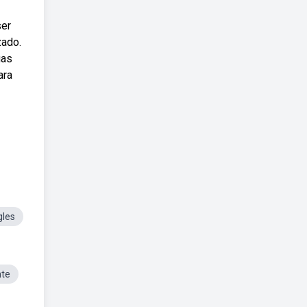
ser
zado.
uas
ara
gles
nte