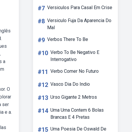
#7
Versiculos Para Casal Em Crise
#8
Versiculo Fuja Da Aparencia Do
Mal
nglês
.
#9
Verbos There To Be
ques
#10
Verbo To Be Negativo E
,
Interrogativo
s a
om
#11
Verbo Comer No Futuro
#12
Vasco Dia Do Indio
or. O
plorar
#13
Urso Gigante 2 Metros
a ser
#14
Uma Urna Contem 6 Bolas
a e a.
Brancas E 4 Pretas
las
#15
Uma Poesia De Oswald De